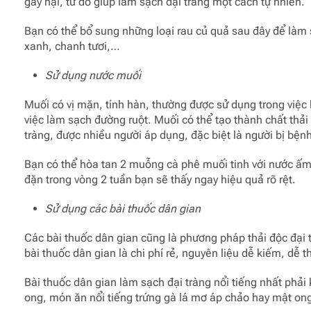
gây hại, từ đó giúp làm sạch đại tràng một cách tự nhiên.
Bạn có thể bổ sung những loại rau củ quả sau đây để làm s
xanh, chanh tươi,…
Sử dụng nước muối
Muối có vị mặn, tính hàn, thường được sử dụng trong việc
việc làm sạch đường ruột. Muối có thể tạo thành chất thả
tràng, được nhiều người áp dụng, đặc biệt là người bị bệ
Bạn có thể hòa tan 2 muỗng cà phê muối tinh với nước ấm 
đặn trong vòng 2 tuần bạn sẽ thấy ngay hiệu quả rõ rệt.
Sử dụng các bài thuốc dân gian
Các bài thuốc dân gian cũng là phương pháp thải độc đại
bài thuốc dân gian là chi phí rẻ, nguyên liệu dễ kiếm, dễ 
Bài thuốc dân gian làm sạch đại tràng nổi tiếng nhất phải
ong, món ăn nổi tiếng trứng gà lá mơ áp chảo hay mật on