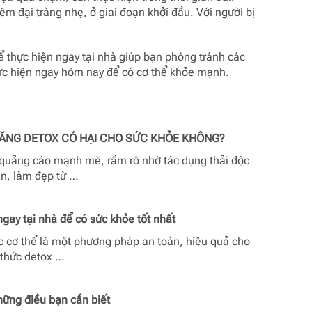
m đại tràng nhẹ, ở giai đoạn khởi đầu. Với người bị
ể thực hiện ngay tại nhà giúp bạn phòng tránh các
hực hiện ngay hôm nay để có cơ thể khỏe mạnh.
NG DETOX CÓ HẠI CHO SỨC KHỎE KHÔNG?
uảng cáo mạnh mẽ, rầm rộ nhờ tác dụng thải độc
ân, làm đẹp từ …
gay tại nhà để có sức khỏe tốt nhất
ọc cơ thể là một phương pháp an toàn, hiệu quả cho
 thức detox …
hững điều bạn cần biết