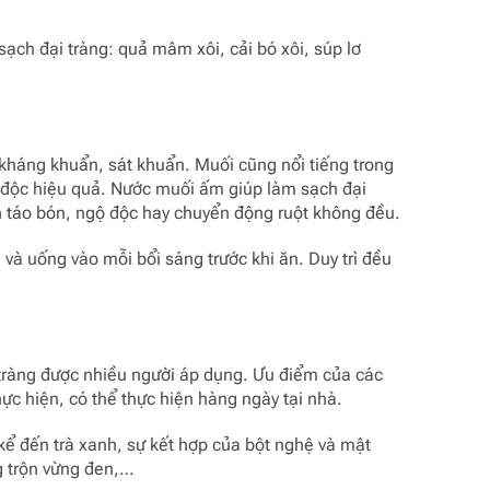
ạch đại tràng: quả mâm xôi, cải bó xôi, súp lơ
 kháng khuẩn, sát khuẩn. Muối cũng nổi tiếng trong
i độc hiệu quả. Nước muối ấm giúp làm sạch đại
nh táo bón, ngộ độc hay chuyển động ruột không đều.
và uống vào mỗi bổi sáng trước khi ăn. Duy trì đều
 tràng được nhiều người áp dụng. Ưu điểm của các
thực hiện, có thể thực hiện hàng ngày tại nhà.
 kể đến trà xanh, sự kết hợp của bột nghệ và mật
g trộn vừng đen,…