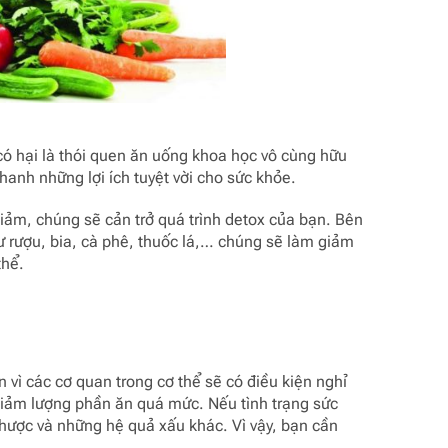
có hại là thói quen ăn uống khoa học vô cùng hữu
hanh những lợi ích tuyệt vời cho sức khỏe.
ảm, chúng sẽ cản trở quá trình detox của bạn. Bên
ư rượu, bia, cà phê, thuốc lá,… chúng sẽ làm giảm
thể.
 vì các cơ quan trong cơ thể sẽ có điều kiện nghỉ
giảm lượng phần ăn quá mức. Nếu tình trạng sức
nhược và những hệ quả xấu khác. Vì vậy, bạn cần