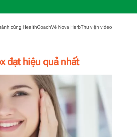
hành cùng HealthCoach
Về Nova Herb
Thư viện video
ox đạt hiệu quả nhất