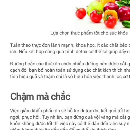
Lựa chọn thực phẩm tốt cho sức khỏe
Tuân theo thực đơn lành mạnh, khoa học, ít các chất béo 
ích. Nếu kết hợp cùng quá trình detox cơ thể sẽ giúp đẩy n
Đường hoặc các thức ăn chứa nhiều đường nên được cắt gi
cạch đó, bạn bỏ hoàn toàn sử dụng các chất kích thích nh
tính hiệu quả và thậm chí là vô hiệu hóa việc thanh lọc cơ 
Chậm mà chắc
Việc giảm khẩu phần ăn sẽ hỗ trợ detox đạt kết quả tốt hơn
ngơi, phục hồi. Tuy nhiên, bạn đừng quá vội vàng mà cắt 
khỏe không được tốt thì việc này có thể dẫn đến việc suy 
giảm lượng thức ăn dần dần để cơ thể kịp thích ứng.