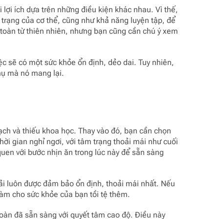
lợi ích dựa trên những điều kiện khác nhau. Vì thế,
trạng của cơ thể, cũng như khả năng luyện tập, để
 toàn từ thiên nhiên, nhưng bạn cũng cần chú ý xem
c sẽ có một sức khỏe ổn định, dẻo dai. Tuy nhiên,
hụ mà nó mang lại.
oạch và thiếu khoa học. Thay vào đó, bạn cần chọn
hời gian nghỉ ngơi, với tâm trạng thoải mái như cuối
quen với bước nhịn ăn trong lúc này để sẵn sàng
phải luôn được đảm bảo ổn định, thoải mái nhất. Nếu
 làm cho sức khỏe của bạn tồi tệ thêm.
oàn đã sẵn sàng với quyết tâm cao độ. Điều này