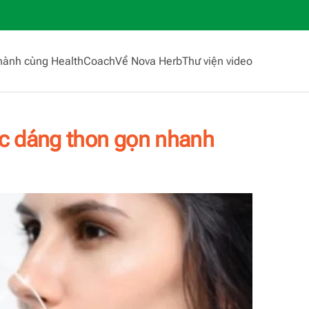
hành cùng HealthCoach
Về Nova Herb
Thư viện video
óc dáng thon gọn nhanh