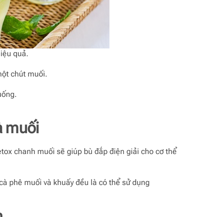
iệu quả.
một chút muối.
uống.
à muối
etox chanh muối sẽ giúp bù đắp điện giải cho cơ thể
cà phê muối và khuấy đều là có thể sử dụng
h