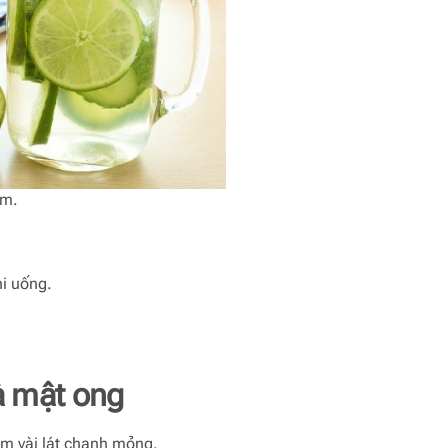
am.
i uống.
à mật ong
m vài lát chanh mỏng.