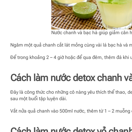
Nước chanh và bạc hà giúp giảm cân h
Ngâm một quả chanh cắt lát mỏng cùng vài lá bạc hà và 
Để trong khoảng 2 – 4 giờ hoặc để qua đêm, thêm đá khi 
Cách làm nước detox chanh v
Đây là công thức cho những cô nàng yêu thích thể thao, d
sau một buổi tập luyện dài.
Vắt nửa quả chanh vào 500ml nước, thêm từ 1 – 2 muỗng 
Cách làm nước detox vỏ chan