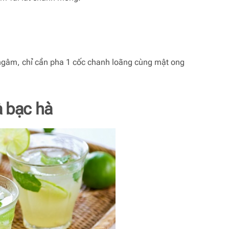
c ngâm, chỉ cần pha 1 cốc chanh loãng cùng mật ong
 bạc hà