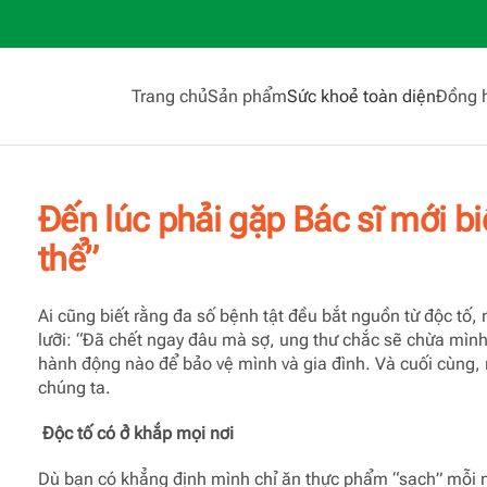
Trang chủ
Sản phẩm
Sức khoẻ toàn diện
Đồng 
Đến lúc phải gặp Bác sĩ mới biế
thể”
Ai cũng biết rằng đa số bệnh tật đều bắt nguồn từ độc tố,
lưỡi: “Đã chết ngay đâu mà sợ, ung thư chắc sẽ chừa mình
hành động nào để bảo vệ mình và gia đình. Và cuối cùng, rấ
chúng ta.
Độc tố có ở khắp mọi nơi
Dù bạn có khẳng định mình chỉ ăn thực phẩm “sạch” mỗi ng