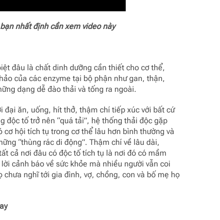
 bạn nhất định cần xem video này
iệt đâu là chất dinh dưỡng cần thiết cho cơ thể,
n hảo của các enzyme tại bộ phận như gan, thận,
hững dạng dễ đào thải và tống ra ngoài.
đại ăn, uống, hít thở, thậm chí tiếp xúc với bất cứ
ng độc tố trở nên “quá tải”, hệ thống thải độc gặp
 cơ hội tích tụ trong cơ thể lâu hơn bình thường và
những “thùng rác di động”. Thậm chí về lâu dài,
ất cả nơi đâu có độc tố tích tụ là nơi đó có mầm
lời cảnh báo về sức khỏe mà nhiều người vẫn coi
ọ chưa nghĩ tới gia đình, vợ, chồng, con và bố mẹ họ
ay