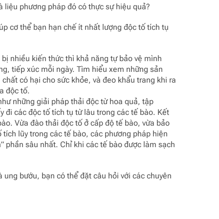
 liệu phương pháp đó có thực sự hiệu quả?
úp cơ thể bạn hạn chế ít nhất lượng độc tố tích tụ
g bị nhiều kiến thức thì khả năng tự bảo vệ mình
ng, tiếp xúc mỗi ngày. Tìm hiểu xem những sản
ất có hại cho sức khỏe, và đeo khẩu trang khi ra
 độc tố.
hư những giải pháp thải độc từ hoa quả, tập
 các độc tố tích tụ từ lâu trong các tế bào. Kết
ào. Vừa đào thải độc tố ở cấp độ tế bào, vừa bảo
ố tích lũy trong các tế bào, các phương pháp hiện
” phần sâu nhất. Chỉ khi các tế bào được làm sạch
à ung bướu, bạn có thể đặt câu hỏi với các chuyên