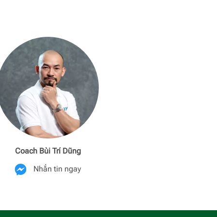
Coach Bùi Trí Dũng
Coach Phương
Nhắn tin ngay
Nhắn ti