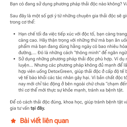
Bạn có đang sử dụng phương pháp thải độc nào không? Và
Sau đây là một số gợi ý từ những chuyên gia thải độc sẽ gi
trong cơ thể:
Hạn chế tối đa việc tiếp xúc với độc tố, bạn càng tran
càng cao. Hãy thận trọng với những thứ mà bạn ăn uố
phẩm mà bạn đang dùng hằng ngày có bao nhiêu hóa ch
đường,… Đó là những cách “thông minh” để ngăn ngừa
Sử dụng những phương pháp thải độc phù hợp. Ví dụ n
luyện… Nhưng các phương pháp không đủ mạnh để lấy đi
hợp viên uống DetoxGreen, giúp thải độc ở cấp độ tế b
vệ tế bào khỏi các tác nhân gây hại. Vì bản chất độc t
nay mới chỉ tác động ở bên ngoài chứ chưa “chạm đến
thì cơ thể mới thực sự khỏe mạnh, tránh xa bệnh tật.
Để có cách thải độc đúng, khoa học, giúp tránh bệnh tật v
gia tư vấn
tại đây.
Bài viết liên quan