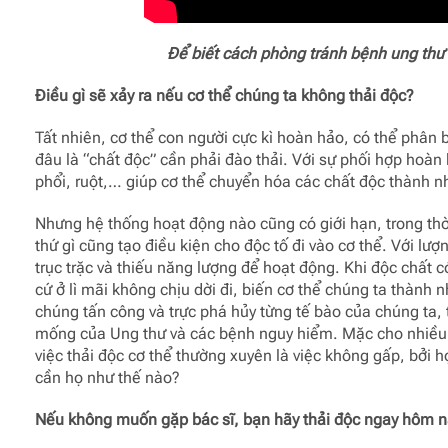
Để biết cách phòng tránh bệnh ung thư
Điều gì sẽ xảy ra nếu cơ thể
chúng ta không thải độc?
Tất nhiên, cơ thể con người cực kì hoàn hảo, có thể phân b
đâu là “chất độc” cần phải đào thải. Với sự phối hợp hoà
phổi, ruột,… giúp cơ thể chuyển hóa các chất độc thành n
Nhưng hệ thống hoạt động nào cũng có giới hạn, trong thời 
thứ gì cũng tạo điều kiện cho độc tố đi vào cơ thể. Với lượ
trục trặc và thiếu năng lượng để hoạt động. Khi độc chất có
cứ ở lì mãi không chịu dời đi, biến cơ thể chúng ta thành 
chúng tấn công và trực phá hủy từng tế bào của chúng ta, t
mống của Ung thư và các bệnh nguy hiểm. Mặc cho nhiều 
việc thải độc cơ thể thường xuyên là việc không gấp, bởi h
cần họ như thế nào?
Nếu không muốn gặp bác sĩ, bạn hãy thải độc ngay hôm n