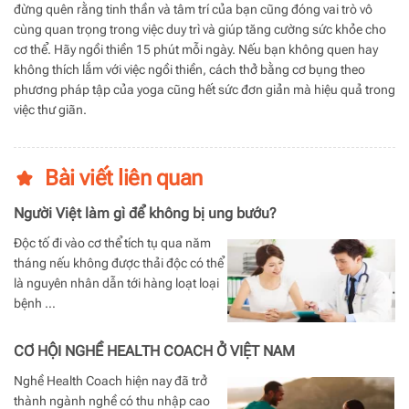
đừng quên rằng tinh thần và tâm trí của bạn cũng đóng vai trò vô
cùng quan trọng trong việc duy trì và giúp tăng cường sức khỏe cho
cơ thể. Hãy ngồi thiền 15 phút mỗi ngày. Nếu bạn không quen hay
không thích lắm với việc ngồi thiền, cách thở bằng cơ bụng theo
phương pháp tập của yoga cũng hết sức đơn giản mà hiệu quả trong
việc thư giãn.
Bài viết liên quan
Người Việt làm gì để không bị ung bướu?
Độc tố đi vào cơ thể tích tụ qua năm
tháng nếu không được thải độc có thể
là nguyên nhân dẫn tới hàng loạt loại
bệnh …
CƠ HỘI NGHỀ HEALTH COACH Ở VIỆT NAM
Nghề Health Coach hiện nay đã trở
thành ngành nghề có thu nhập cao