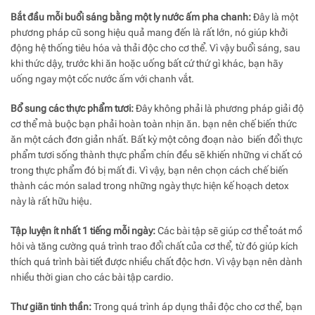
Bắt đầu mỗi buổi sáng bằng một ly nước ấm pha chanh:
Đây là một
phương pháp cũ song hiệu quả mang đến là rất lớn, nó giúp khởi
động hệ thống tiêu hóa và thải độc cho cơ thể. Vì vậy buổi sáng, sau
khi thức dậy, trước khi ăn hoặc uống bất cứ thứ gì khác, bạn hãy
uống ngay một cốc nước ấm với chanh vắt.
Bổ sung các thực phẩm tươi:
Đây không phải là phương pháp giải độ
cơ thể mà buộc bạn phải hoàn toàn nhịn ăn. bạn nên chế biến thức
ăn một cách đơn giản nhất. Bất kỳ một công đoạn nào biến đổi thực
phẩm tươi sống thành thực phẩm chín đều sẽ khiến những vi chất có
trong thực phẩm đó bị mất đi. Vì vậy, bạn nên chọn cách chế biến
thành các món salad trong những ngày thực hiện kế hoạch detox
này là rất hữu hiệu.
Tập luyện ít nhất 1 tiếng mỗi ngày:
Các bài tập sẽ giúp cơ thể toát mồ
hôi và tăng cường quá trình trao đổi chất của cơ thể, từ đó giúp kích
thích quá trình bài tiết được nhiều chất độc hơn. Vì vậy bạn nên dành
nhiều thời gian cho các bài tập cardio.
Thư giãn tinh thần:
Trong quá trình áp dụng thải độc cho cơ thể, bạn