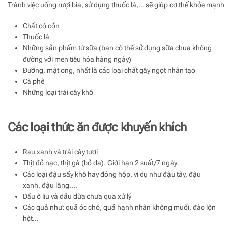
Tránh việc uống rượi bia, sử dụng thuốc lá,… sẽ giúp cơ thể khỏe mạnh
Chất có cồn
Thuốc lá
Những sản phẩm từ sữa (bạn có thể sử dụng sữa chua không
đường với men tiêu hóa hàng ngày)
Đường, mật ong, nhất là các loại chất gây ngọt nhân tạo
Cà phê
Những loại trái cây khô
Các loại thức ăn được khuyến khích
Rau xanh và trái cây tươi
Thịt đỏ nạc, thịt gà (bỏ da). Giới hạn 2 suất/7 ngày
Các loại đậu sấy khô hay đóng hộp, ví dụ như đậu tây, đậu
xanh, đậu lăng,…
Dầu ô liu và dầu dừa chưa qua xử lý
Các quả như: quả óc chó, quả hạnh nhân không muối, đào lộn
hột…