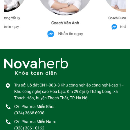
Phương Yến Ly
Coach Dương M
Coach Vân Anh
hắn tin ngay
Nhắn t
Nhắn tin ngay
Trụ sở: Lô đất CN1-08B-3 Khu công nghiệp công nghệ cao 1 -
Khu công nghệ cao Hòa Lạc, Km 29 đại lộ Thăng Long, xã
Thạch Hòa, huyện Thạch Thất, TP. Hà Nội
CVI Pharma Miền Bắc:
(024) 3668 6938
CVI Pharma Miền Nam:
(028) 3861 0162