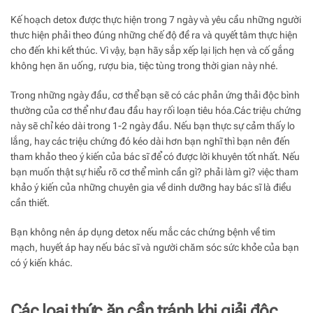
Kế hoạch detox được thực hiện trong 7 ngày và yêu cầu những người
thưc hiện phải theo đúng những chế độ đề ra và quyết tâm thực hiện
cho đến khi kết thúc. Vì vậy, bạn hãy sắp xếp lại lịch hẹn và cố gắng
không hẹn ăn uống, rượu bia, tiệc tùng trong thời gian này nhé.
Trong những ngày đầu, cơ thể bạn sẽ có các phản ứng thải độc bình
thường của cơ thể như đau đầu hay rối loạn tiêu hóa.Các triệu chứng
này sẽ chỉ kéo dài trong 1-2 ngày đầu. Nếu bạn thực sự cảm thấy lo
lắng, hay các triệu chứng đó kéo dài hơn bạn nghĩ thì bạn nên đến
tham khảo theo ý kiến của bác sĩ để có được lời khuyên tốt nhất. Nếu
bạn muốn thật sự hiểu rõ cơ thể mình cần gì? phải làm gì? việc tham
khảo ý kiến của những chuyên gia về dinh dưỡng hay bác sĩ là điều
cần thiết.
Bạn không nên áp dụng detox nếu mắc các chứng bệnh về tim
mạch, huyết áp hay nếu bác sĩ và người chăm sóc sức khỏe của bạn
có ý kiến khác.
Các loại thức ăn cần tránh khi giải độc