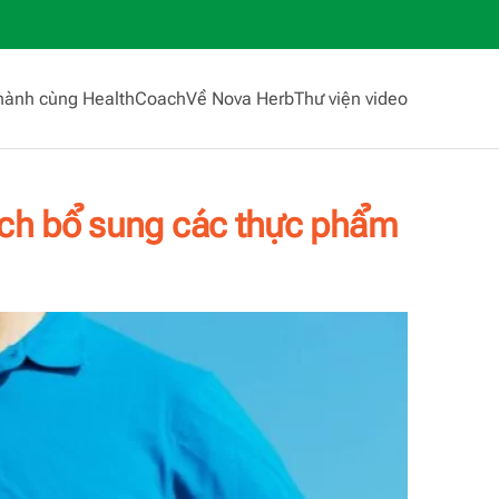
hành cùng HealthCoach
Về Nova Herb
Thư viện video
ách bổ sung các thực phẩm