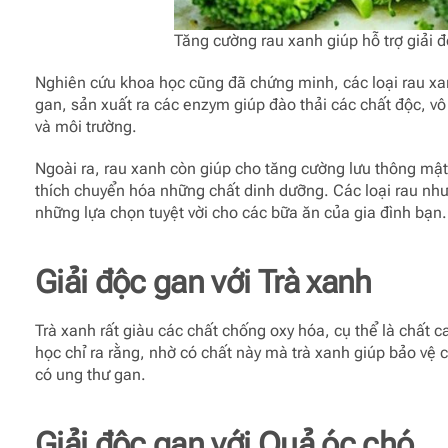
Tăng cường rau xanh giúp hỗ trợ giải 
Nghiên cứu khoa học cũng đã chứng minh, các loại rau xa
gan, sản xuất ra các enzym giúp đào thải các chất độc, vô
và môi trường.
Ngoài ra, rau xanh còn giúp cho tăng cường lưu thông mật
thích chuyển hóa những chất dinh dưỡng. Các loại rau như 
những lựa chọn tuyệt vời cho các bữa ăn của gia đình bạn.
Giải độc gan với
Trà xanh
Trà xanh rất giàu các chất chống oxy hóa, cụ thể là chất
học chỉ ra rằng, nhờ có chất này mà trà xanh giúp bảo vệ 
có ung thư gan.
Giải độc gan với
Quả óc chó