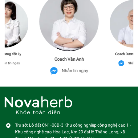
Phương Yến Ly
Coach Dương M
Coach Vân Anh
hắn tin ngay
Nhắn t
Nhắn tin ngay
Trụ sở: Lô đất CN1-08B-3 Khu công nghiệp công nghệ cao 1 -
Khu công nghệ cao Hòa Lạc, Km 29 đại lộ Thăng Long, xã