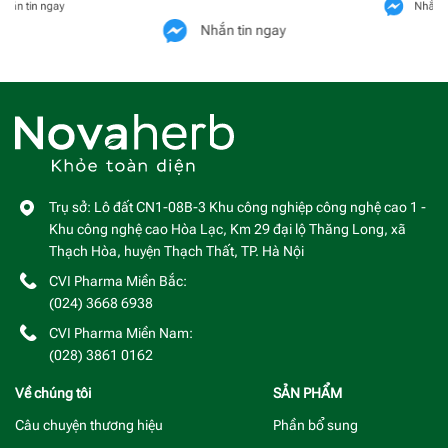
hắn tin ngay
Nhắn t
Nhắn tin ngay
Trụ sở: Lô đất CN1-08B-3 Khu công nghiệp công nghệ cao 1 -
Khu công nghệ cao Hòa Lạc, Km 29 đại lộ Thăng Long, xã
Thạch Hòa, huyện Thạch Thất, TP. Hà Nội
CVI Pharma Miền Bắc:
(024) 3668 6938
CVI Pharma Miền Nam:
(028) 3861 0162
Về chúng tôi
SẢN PHẨM
Câu chuyện thương hiệu
Phần bổ sung