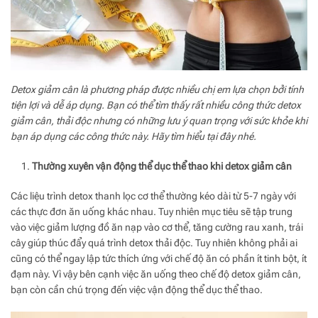
Detox giảm cân là phương pháp được nhiều chị em lựa chọn bởi tính
tiện lợi và dễ áp dụng. Bạn có thể tìm thấy rất nhiều công thức detox
giảm cân, thải độc nhưng có những lưu ý quan trọng với sức khỏe khi
bạn áp dụng các công thức này. Hãy tìm hiểu tại đây nhé.
Thường xuyên vận động thể dục thể thao khi detox giảm cân
Các liệu trình detox thanh lọc cơ thể thường kéo dài từ 5-7 ngày với
các thực đơn ăn uống khác nhau. Tuy nhiên mục tiêu sẽ tập trung
vào việc giảm lượng đồ ăn nạp vào cơ thể, tăng cường rau xanh, trái
cây giúp thúc đẩy quá trình detox thải độc. Tuy nhiên không phải ai
cũng có thể ngay lập tức thích ứng với chế độ ăn có phần ít tinh bột, ít
đạm này. Vì vậy bên cạnh việc ăn uống theo chế độ detox giảm cân,
bạn còn cần chú trọng đến việc vận động thể dục thể thao.