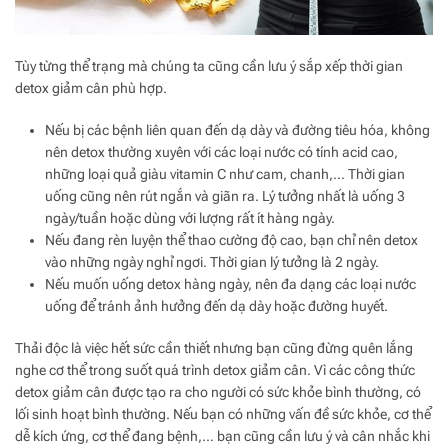
Tùy từng thể trạng mà chúng ta cũng cần lưu ý sắp xếp thời gian
detox giảm cân phù hợp.
Nếu bị các bệnh liên quan đến dạ dày và đường tiêu hóa, không
nên detox thường xuyên với các loại nước có tính acid cao,
những loại quả giàu vitamin C như cam, chanh,… Thời gian
uống cũng nên rút ngắn và giãn ra. Lý tưởng nhất là uống 3
ngày/tuần hoặc dùng với lượng rất ít hàng ngày.
Nếu đang rèn luyện thể thao cường độ cao, bạn chỉ nên detox
vào những ngày nghỉ ngơi. Thời gian lý tưởng là 2 ngày.
Nếu muốn uống detox hàng ngày, nên đa dạng các loại nước
uống để tránh ảnh hưởng đến dạ dày hoặc đường huyết.
Thải độc là việc hết sức cần thiết nhưng bạn cũng đừng quên lắng
nghe cơ thể trong suốt quá trình detox giảm cân. Vì các công thức
detox giảm cân được tạo ra cho người có sức khỏe bình thường, có
lối sinh hoạt bình thường. Nếu bạn có những vấn đề sức khỏe, cơ thể
dễ kích ứng, cơ thể đang bệnh,… bạn cũng cần lưu ý và cân nhắc khi