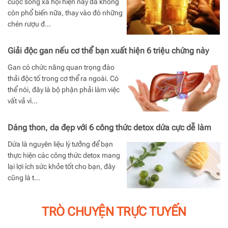
cuộc sống xã hội hiện nay đã không
còn phổ biến nữa, thay vào đó những
chén rượu đ…
Giải độc gan nếu cơ thể bạn xuất hiện 6 triệu chứng này
Gan có chức năng quan trọng đào
thải độc tố trong cơ thể ra ngoài. Có
thể nói, đây là bộ phận phải làm việc
vất vả vì…
Dáng thon, da đẹp với 6 công thức detox dứa cực dễ làm
Dứa là nguyên liệu lý tưởng để bạn
thực hiện các công thức detox mang
lại lợi ích sức khỏe tốt cho bạn, đây
cũng là t…
TRÒ CHUYỆN TRỰC TUYẾN