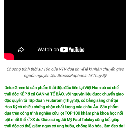
Chương trình thời sự 19h của VTV đưa tin về lễ kí nhận chuyển giao
nguồn nguyên liệu BroccoRaphanin từ Thụy Sỹ
DetoxGreen là sản phẩm thải độc đầu tiên tại Việt Nam có cơ chế
thải độc KÉP ở cả GAN và TẾ BÀO, với nguyên liệu được chuyển giao
độc quyền từ Tập đoàn Frutarom (Thụy Sĩ), có bằng sáng chế tại
Hoa Kỳ và nhiều chứng nhận chất lượng của châu Âu. Sản phẩm
dựa trên công trình nghiên cứu lọt TOP 100 khám phá khoa học nổi
bật nhất thế kỉ XX do Giáo sư người Mỹ Paul Talalay công bố, giúp
thải độc cơ thể, giảm nguy cơ ung bướu, chống lão hóa, làm đẹp da!