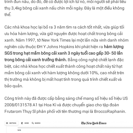
trình đun nấu, do đó, để có được lợi ích từ nó, mỗi người sẽ phải tiêu
thụ 3,4kg bông cải xanh nấu chín mỗi ngày. Đây là một điều không
thể.
Các nhà khoa học lại bỏ ra 3 năm tìm ra cách tốt nhất, vừa giúp tối
ưu hóa hàm lượng, vừa giữ nguyên được hoạt chất trong bông cải
xanh. Năm 1997, tờ New York Times lại một lần nữa vinh danh nhóm
nghiên cứu thuộc ĐH Y Johns Hopkins khi phát hiện ra
hàm lượng
SGS trong hạt mầm bông cải xanh 3 ngày tuổi cao gấp 30- 50 lần
trong bông cải xanh trưởng thành.
Bằng công nghệ chiết lạnh đặc
biệt, các nhà khoa học chiết xuất thành công hoạt chất này từ hạt
mầm bông cải xanh với hàm lượng không dưới 10%, cao nhất trên
thị trường mà không bị mất hoạt tính trong quá trình chiết xuất và
bảo quản.
Công trình này đã được cấp bằng sáng chế mang số hiệu số hiệu US
2008/0131578 A1 tại Hoa Kì và được chuyển giao cho tập đoàn
Frutarom Thụy Sĩ phân phối với tên thương mại là BroccoRaphanin.