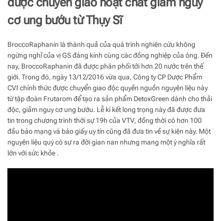
được chuyển giao hoạt chất giảm nguy
cơ ung bướu từ Thụy Sĩ
BroccoRaphanin là thành quả của quá trình nghiên cứu không
ngừng nghỉ của vị GS đáng kính cùng các đồng nghiệp của ông. Đến
nay, BroccoRaphanin đã được phân phối tới hơn 20 nước trên thế
giới. Trong đó, ngày 13/12/2016 vừa qua, Công ty CP Dược Phẩm
CVI chính thức được chuyển giao độc quyền nguồn nguyên liệu này
từ tập đoàn Frutarom để tạo ra sản phẩm DetoxGreen dành cho thải
độc, giảm nguy cơ ung bướu. Lễ kí kết long trọng này đã được đưa
tin trong chương trình thời sự 19h của VTV, đồng thời có hơn 100
đầu báo mạng và báo giấy uy tín cũng đã đưa tin về sự kiện này. Một
nguyên liệu quý có sự ra đời gian nan nhưng mang một ý nghĩa rất
lớn với sức khỏe .