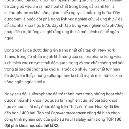
đã công bố việc tìm ra một hoạt chất trong bông cải xanh tên là
sulforaphane có khả năng giảm thiểu nguy cơ mắc ung bướu. Đây
được xem là bước đột phá trong lĩnh vực nghiên cứu về ung thư vì đa
số các nhà khoa học trước đây chỉ tập trung vào nghiên cứu phương
pháp điều trị, không ai nghĩ rằng ung thư là một bệnh có thể ngăn
ngừa.
Công bố này đã được đăng lên trang nhất của tạp chí New York
Times, trong đó nhấn mạnh khả năng của sulforaphane trong việc
kích thích các enzyme thải độc quan trọng và các chất chống oxi hóa
trong tế bào để chống lại khối u. Trước đó nhiều hoạt chất tự nhiên
đã được tìm thấy nhưng sulforaphane là chất mạnh mẽ nhất có khả
năng ngăn ngừa khối u.
Ngay sau đó, sulforaphane đã trở thành một trong những hoạt chất
được nhiều nhà khoa học quan tâm nghiên cứu, số bài báo khoa
học về hoạt chất này được đăng trên Thư viên Y học Hoa Kỳ đã lên
đến hơn 1400 bài. Tạp chí
Popular mechanism
cũng đã bình chọn
công trình nghiên cứu của giáo sư Paul Talalay nằm trong
TOP 100
đột phá khoa học của thế kỉ XX.