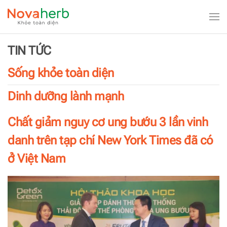
Skip to main content
TIN TỨC
Sống khỏe toàn diện
Dinh dưỡng lành mạnh
Chất giảm nguy cơ ung bướu 3 lần vinh
danh trên tạp chí New York Times đã có
ở Việt Nam