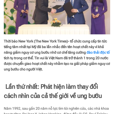
Thời báo New York (The New York Times)- tổ chức cung cấp tin tức
tiếng tăm nhất tại Mỹ đã ba lần nhắc đến tên hoạt chất này vì khả
năng giảm nguy cơ ung bướu nhờ cơ chế tăng cường
đào thải độc tố
tích tụ trong cơ thể. Tin vui là Việt Nam đã trở thành 1 trong 20 nước
được chuyển giao hoạt chất này nhằm tạo ra giải pháp giảm nguy cơ
ung bướu cho người Việt.
Lần thứ nhất: P
hát hiện làm thay đổi
cách nhìn của cả thế giới về ung bướu
Năm 1992, sau gần 20 năm nỗ lực tìm tòi nghiên cứu, các nhà khoa
học trường Đại học Y Johns Hopkins- đứng đầu là GS. Paul Talalay