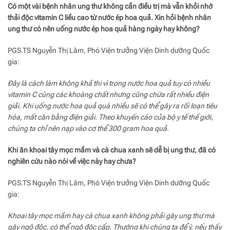
Có một vài bệnh nhân ung thư không cần điều trị mà vẫn khỏi nhờ
thải độc vitamin C liều cao từ nước ép hoa quả. Xin hỏi bệnh nhân
ung thư có nên uống nước ép hoa quả hàng ngày hay không?
PGS.TS Nguyễn Thị Lâm, Phó Viện trưởng Viện Dinh dưỡng Quốc
gia:
Đây là cách làm không khả thi vì trong nước hoa quả tuy có nhiều
vitamin C cùng các khoáng chất nhưng cũng chứa rất nhiều điện
giải. Khi uống nước hoa quả quá nhiều sẽ có thể gây ra rối loạn tiêu
hóa, mất cân bằng điện giải. Theo khuyến cáo của bộ y tế thế giới,
chúng ta chỉ nên nạp vào cơ thể 300 gram hoa quả.
Khi ăn khoai tây mọc mầm và cà chua xanh sẽ dễ bị ung thư, đã có
nghiên cứu nào nói về việc này hay chưa?
PGS.TS Nguyễn Thị Lâm, Phó Viện trưởng Viện Dinh dưỡng Quốc
gia:
Khoai tây mọc mầm hay cà chua xanh không phải gây ung thư mà
gây ngộ độc, có thể ngộ độc cấp. Thường khi chúng ta để ý, nếu thấy