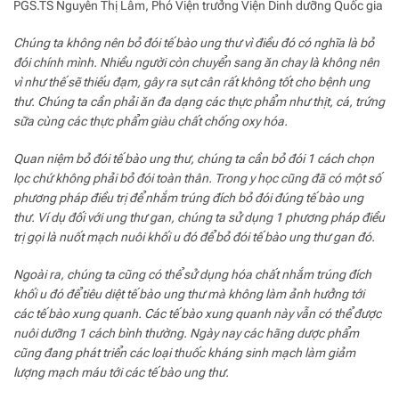
PGS.TS Nguyễn Thị Lâm, Phó Viện trưởng Viện Dinh dưỡng Quốc gia
Chúng ta không nên bỏ đói tế bào ung thư vì điều đó có nghĩa là bỏ
đói chính mình. Nhiều người còn chuyển sang ăn chay là không nên
vì như thế sẽ thiếu đạm, gây ra sụt cân rất không tốt cho bệnh ung
thư. Chúng ta cần phải ăn đa dạng các thực phẩm như thịt, cá, trứng
sữa cùng các thực phẩm giàu chất chống oxy hóa.
Quan niệm bỏ đói tế bào ung thư, chúng ta cần bỏ đói 1 cách chọn
lọc chứ không phải bỏ đói toàn thân. Trong y học cũng đã có một số
phương pháp điều trị để nhắm trúng đích bỏ đói đúng tế bào ung
thư. Ví dụ đối với ung thư gan, chúng ta sử dụng 1 phương pháp điều
trị gọi là nuốt mạch nuôi khối u đó để bỏ đói tế bào ung thư gan đó.
Ngoài ra, chúng ta cũng có thể sử dụng hóa chất nhắm trúng đích
khối u đó để tiêu diệt tế bào ung thư mà không làm ảnh hưởng tới
các tế bào xung quanh. Các tế bào xung quanh này vẫn có thể được
nuôi dưỡng 1 cách bình thường. Ngày nay các hãng dược phẩm
cũng đang phát triển các loại thuốc kháng sinh mạch làm giảm
lượng mạch máu tới các tế bào ung thư.