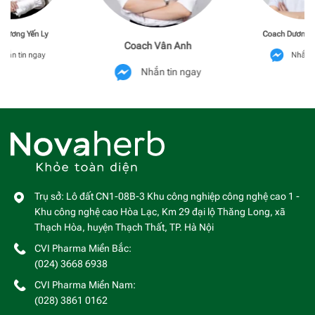
Phương Yến Ly
Coach Dương M
Coach Vân Anh
hắn tin ngay
Nhắn t
Nhắn tin ngay
Trụ sở: Lô đất CN1-08B-3 Khu công nghiệp công nghệ cao 1 -
Khu công nghệ cao Hòa Lạc, Km 29 đại lộ Thăng Long, xã
Thạch Hòa, huyện Thạch Thất, TP. Hà Nội
CVI Pharma Miền Bắc:
(024) 3668 6938
CVI Pharma Miền Nam:
(028) 3861 0162