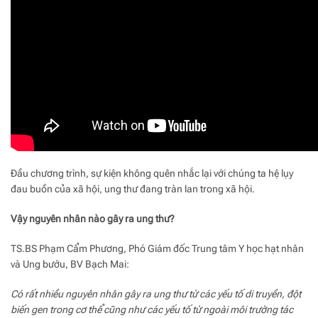
Đầu chương trình, sự kiện không quên nhắc lại với chúng ta hệ lụy
đau buồn của xã hội, ung thư đang tràn lan trong xã hội.
Vậy nguyên nhân nào gây ra ung thư?
TS.BS Phạm Cẩm Phương, Phó Giám đốc Trung tâm Y học hạt nhân
và Ung bướu, BV Bạch Mai:
Có rất nhiều nguyên nhân gây ra ung thư từ các yếu tố di truyền, đột
biến gen trong cơ thể cũng như các yếu tố từ ngoài môi trường tác