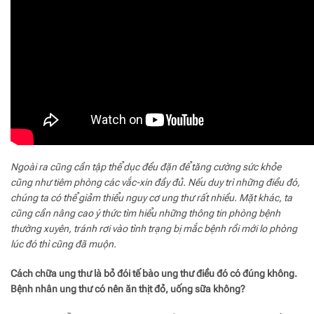
Ngoài ra cũng cần tập thể dục đều đặn để tăng cường sức khỏe
cũng như tiêm phòng các vắc-xin đầy đủ. Nếu duy trì những điều đó,
chúng ta có thể giảm thiểu nguy cơ ung thư rất nhiều. Mặt khác, ta
cũng cần nâng cao ý thức tìm hiểu những thông tin phòng bệnh
thường xuyên, tránh rơi vào tình trạng bị mắc bệnh rồi mới lo phòng
lúc đó thì cũng đã muộn.
Cách chữa ung thư là bỏ đói tế bào ung thư điều đó có đúng không.
Bệnh nhân ung thư có nên ăn thịt đỏ, uống sữa không?