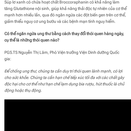
Súp lơ xanh có chứa hoạt chất Broccoraphanin có khả năng làm
tăng Glutathione nội sinh, giúp khả năng thải độc tự nhiên của cơ thể
mạnh hơn nhiều lần, qua đó ngăn ngừa các đột biến gen trên cơ thể,
giảm thiểu nguy cơ ung bướu và các bệnh mạn tính nguy hiểm.
Có thể ngăn ngừa ung thư bằng cách thay đổi thói quen hàng ngày,
cụ thể là những thói quen nào?
PGS.TS Nguyễn Thị Lâm, Phó Viện trưởng Viện Dinh dưỡng Quốc
gia:
Để chống ung thư, chúng ta cần duy trì thói quen lành mạnh, có lợi
cho sức khỏe. Chúng ta cần hạn chế tiếp xúc tối đa với các chất gây
độc hại cho cơ thể như hạn chế lạm dụng bia rượu, hút thuốc lá chủ
động hoặc thụ động.