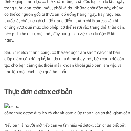
Detox giúp thanh lọc cơ thể khỏi những chất độc hại tích tụ lâu ngày
trong ruột, gan, thận, máu, phổi và da. Những chất độc này, chúng
có thể có nguồn gốc từ thức ăn, đồ uống hàng ngày, hay rượu bia,
thuốc lá, chất kích thích, đồ trang điểm, thậm chí là stress và khi
chúng vượt quá mức cho phép, cơ thể sẽ rơi vào trạng thái thừa cân,
béo phì, khó chịu, mệt mỏi, đầy bụng… do việc tích tụ độc tố lâu
ngày.
Sau khi detox thành công, cơ thể sẽ được ‘làm sạch’ các chất bẩn
giúp giảm cân đáng kể, làn da như được thay mới, bên cạnh đó còn
tạo cho bạn cảm giác thoải mái, khoan khoái giúp bạn làm việc và
học tập một cách hiệu quả hơn hẳn.
Thực đơn detox cơ bản
công thức detox dưa leo và chanh,cam giúp thanh lọc cơ thể, giảm cân
Nếu bạn là người mới tiếp cận và tìm hiểu về detox, còn chưa biết bắt