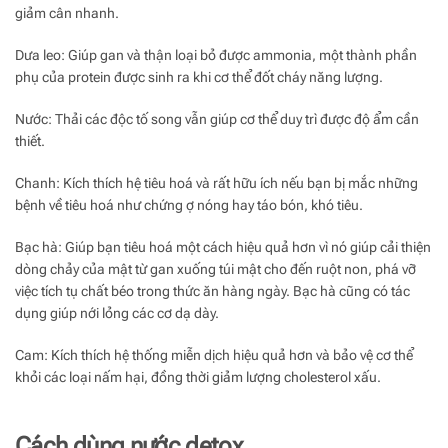
giảm cân nhanh.
Dưa leo: Giúp gan và thận loại bỏ được ammonia, một thành phần
phụ của protein được sinh ra khi cơ thể đốt cháy năng lượng.
Nước: Thải các độc tố song vẫn giúp cơ thể duy trì được độ ẩm cần
thiết.
Chanh: Kích thích hệ tiêu hoá và rất hữu ích nếu bạn bị mắc những
bệnh về tiêu hoá như chứng ợ nóng hay táo bón, khó tiêu.
Bạc hà: Giúp bạn tiêu hoá một cách hiệu quả hơn vì nó giúp cải thiện
dòng chảy của mật từ gan xuống túi mật cho đến ruột non, phá vỡ
việc tích tụ chất béo trong thức ăn hàng ngày. Bạc hà cũng có tác
dụng giúp nới lỏng các cơ dạ dày.
Cam: Kích thích hệ thống miễn dịch hiệu quả hơn và bảo vệ cơ thể
khỏi các loại nấm hại, đồng thời giảm lượng cholesterol xấu.
Cách dùng nước detox