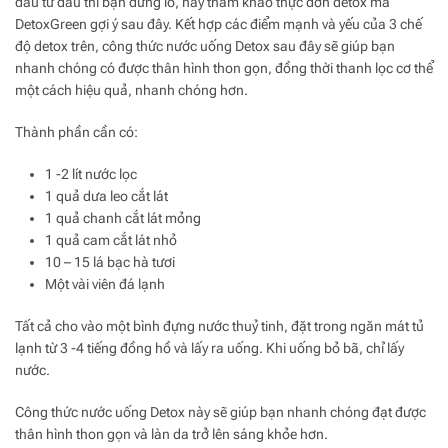
đầu từ đâu thì bạn đừng lo, hãy tham khảo thực đơn detox mà
DetoxGreen gợi ý sau đây. Kết hợp các điểm mạnh và yếu của 3 chế
độ detox trên, công thức nước uống Detox sau đây sẽ giúp bạn
nhanh chóng có được thân hình thon gọn, đồng thời thanh lọc cơ thể
một cách hiệu quả, nhanh chóng hơn.
Thành phần cần có:
1 -2 lít nước lọc
1 quả dưa leo cắt lát
1 quả chanh cắt lát mỏng
1 quả cam cắt lát nhỏ
10 – 15 lá bạc hà tươi
Một vài viên đá lạnh
Tất cả cho vào một bình đựng nước thuỷ tinh, đặt trong ngăn mát tủ
lạnh từ 3 -4 tiếng đồng hồ và lấy ra uống. Khi uống bỏ bã, chỉ lấy
nước.
Công thức nước uống Detox này sẽ giúp bạn nhanh chóng đạt được
thân hình thon gọn và làn da trở lên sáng khỏe hơn.