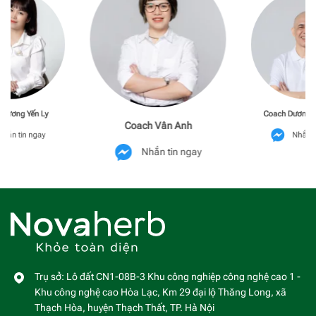
Phương Yến Ly
Coach Dương M
Coach Vân Anh
hắn tin ngay
Nhắn t
Nhắn tin ngay
Trụ sở: Lô đất CN1-08B-3 Khu công nghiệp công nghệ cao 1 -
Khu công nghệ cao Hòa Lạc, Km 29 đại lộ Thăng Long, xã
Thạch Hòa, huyện Thạch Thất, TP. Hà Nội