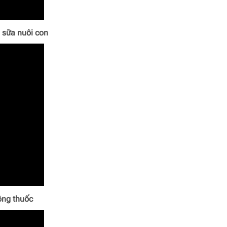
ề sữa nuôi con
ông thuốc