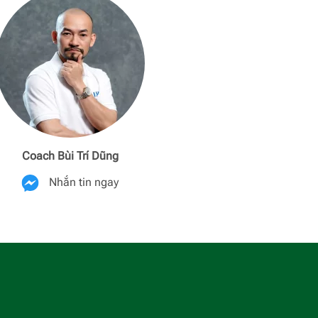
Coach Bùi Trí Dũng
Coach Phương
Nhắn tin ngay
Nhắn ti