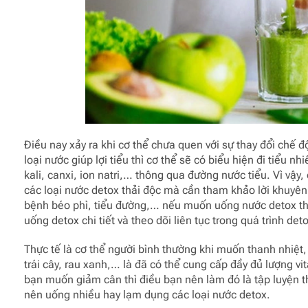
Điều nay xảy ra khi cơ thể chưa quen với sự thay đổi chế
loại nước giúp lợi tiểu thì cơ thể sẽ có biểu hiện đi tiểu n
kali, canxi, ion natri,… thông qua đường nước tiểu. Vì vậ
các loại nước detox thải độc mà cần tham khảo lời khuyên 
bệnh béo phì, tiểu đường,… nếu muốn uống nước detox th
uống detox chi tiết và theo dõi liên tục trong quá trình det
Thực tế là cơ thể người bình thường khi muốn thanh nhiệt,
trái cây, rau xanh,… là đã có thể cung cấp đầy đủ lượng vi
bạn muốn giảm cân thì điều bạn nên làm đó là tập luyện t
nên uống nhiều hay lạm dụng các loại nước detox.