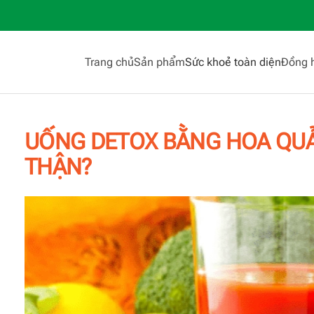
Trang chủ
Sản phẩm
Sức khoẻ toàn diện
Đồng 
UỐNG DETOX BẰNG HOA QUẢ 
THẬN?