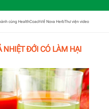
hành cùng HealthCoach
Về Nova Herb
Thư viện video
NHIỆT ĐỚI CÓ LÀM HẠI