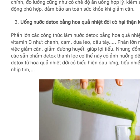
chỉnh, đo lường cũng như có chế độ ăn uống hợp lý, kiểm s
động phù hợp, đảm bảo an toàn sức khỏe khi giảm cân.
Uống nước detox bằng hoa quả nhiệt đới có hại thận 
Phần lớn các công thức làm nước detox bằng hoa quả nhi
vitamin C như: chanh, cam, dưa leo, dâu tây,…. Phần lớn nh
việc giảm cân, giảm đường huyết, giúp lợi tiểu. Nhưng đồn
các sản phẩm detox thanh lọc cơ thể này có ảnh hưởng đế
detox từ hoa quả nhiệt đới có biểu hiện đau lưng, tiểu nhi
nhịp tim,…