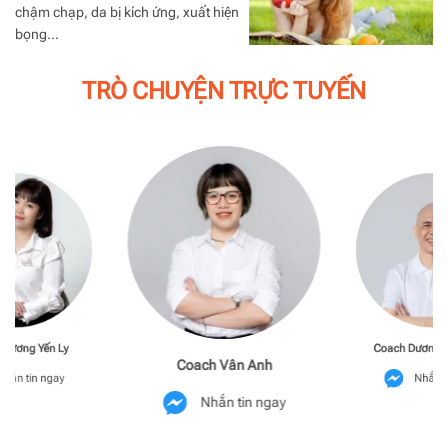
chậm chạp, da bị kích ứng, xuất hiện
bọng…
TRÒ CHUYỆN TRỰC TUYẾN
Phương Yến Ly
Coach Dương M
Coach Vân Anh
hắn tin ngay
Nhắn t
Nhắn tin ngay