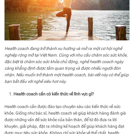
Health coach đang trở thành xu hướng và mở ra một cơ hội nghề
nghiệp rộng mở tại Việt Nam. Cùng với nhu cầu chăm sóc sức khỏe,
đặc biệt là chăm sóc sức khỏe chủ động, nghề health coach ngày
càng khẳng định được tầm quan trọng và được nhiều người đón
nhận. Nếu muốn trở thành một health coach, bài viết này có thể giúp
bạn bắt đầu với nghề siêu hot này.
Health coach cần có kiến thức về lĩnh vực gì?
Health coach cần được đào tạo chuyên sâu các kiến thức về sức
khỏe. Giống như bác sĩ, health coach sẽ giúp khách hàng đánh giá
được những vấn đề sức khỏe của bản thân, để từ đó đưa ra lời
khuyên, giải pháp, đặt ra những kế hoạch để giúp khách hàng đạt
được mục tiêu sức khỏe. Không chỉ sức khỏe về thể chất, health