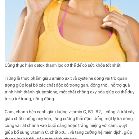
Cùng thực hiện detox thanh lọc cơ thể để có sức khỏe tốt nhất.
Trứng là thực phầm giàu amino axit và cysteine đóng vai trò quan
trọng giúp loại bỏ các chất độc có trong gan, đồng thời, hỗ trợ quá
trình hình thành glutathione, một chất chống oxy hóa giúp cơ thể duy
trì sự trẻ trung, năng động.
Cam, chanh bên cạnh giàu lượng vitamin C, B1, B2,…cũng là trái cây
giàu chất chống oxy hóa, tăng cường thải độc. Uống một ly trà nóng
cùng vài lát chanh vào buổi sáng hoặc tráng miệng với cam, quýt
giúp bổ sung vitamin C, chất xơ,… và tăng cường hệ miễn dịch, giúp
thanh lọc hệ tiêu hóa một cách tốt hơn.