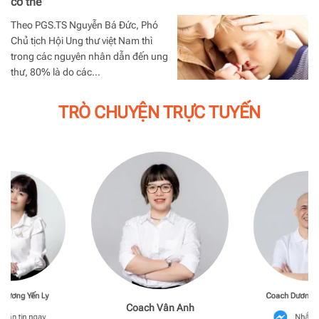
cơ thể
Theo PGS.TS Nguyễn Bá Đức, Phó
Chủ tịch Hội Ung thư việt Nam thì
trong các nguyên nhân dẫn đến ung
thư, 80% là do các…
TRÒ CHUYỆN TRỰC TUYẾN
Phương Yến Ly
Coach Dương M
Coach Vân Anh
hắn tin ngay
Nhắn t