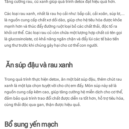
Tăng cường rau, củ xanh giúp quá trình detox đạt hiệu quả hơn.
Các loại rau xanh, nhất là rau họ cải như: bắp cải, cải xoăn, súp lơ,…
là nguồn cung cấp chất xơ dồi dào, giúp cho hệ tiêu hóa được khỏe
mạnh hơn và thúc đẩy đường ruột loại bỏ các chất thải, độc tố ra
khỏi cơ thể. Các loại rau củ còn chứa một lượng hợp chất có tên gọi
là glucosinolate, có khả năng ngăn chặn và đẩy lùi các tế bào tiền
ung thư trước khi chúng gây hại cho cơ thể con người.
Ăn súp đậu và rau xanh
Trong quá trình thực hiện detox, ăn một bát súp đậu, thêm chút rau
xanh là một lựa chọn tuyệt vời cho chị em đấy. Món súp này sẽ là
nguồn cung cấp kẽm cao, giúp tăng cường hệ miễn dịch cho cơ thể,
đảm bảo quá trình trao đổi chất được diễn ra tốt hơn, hỗ trợ tiêu hóa,
cùng thải độc qua gan, thận được hiệu quả.
Bổ sung yến mạch