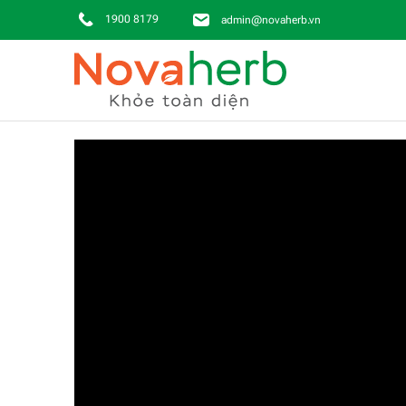
1900 8179
admin@novaherb.vn
Skip to main content