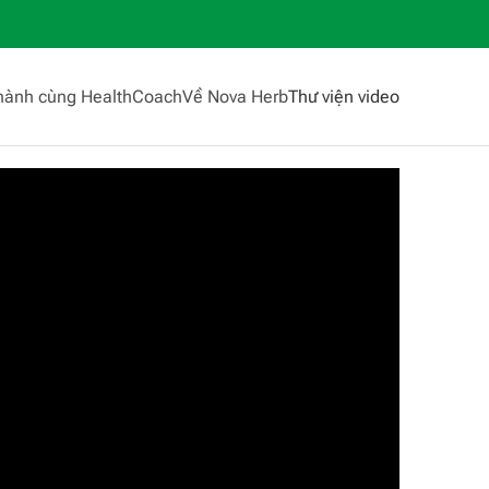
hành cùng HealthCoach
Về Nova Herb
Thư viện video