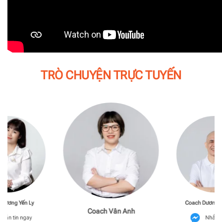
TRÒ CHUYỆN TRỰC TUYẾN
Phương Yến Ly
Coach Dương M
Coach Vân Anh
hắn tin ngay
Nhắn t