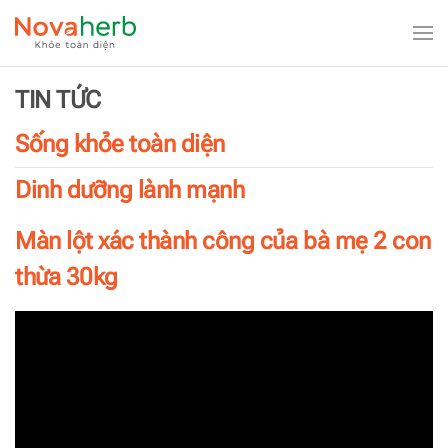
Skip to main content
TIN TỨC
Sống khỏe toàn diện
Dinh dưỡng lành mạnh
Màn lột xác thành công của bà mẹ 2 con
thừa 30kg