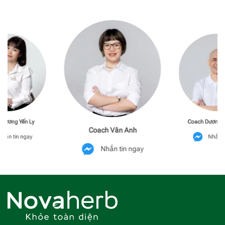
Phương Yến Ly
Coach Dương M
Coach Vân Anh
hắn tin ngay
Nhắn t
Nhắn tin ngay