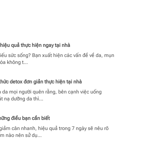
 hiệu quả thực hiện ngay tại nhà
hiếu sức sống? Bạn xuất hiện các vấn đề về da, mụn
 hóa không t…
thức detox đơn giản thực hiện tại nhà
n da mọi người quên rằng, bên cạnh việc uống
ặt nạ dưỡng da thì…
hững điều bạn cần biết
giảm cân nhanh, hiệu quả trong 7 ngày sẽ nêu rõ
ẩm nào nên sử dụ…