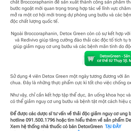
chất Broccoraphanin để sản xuất thành công sản phẩm thả
bước ngoặt mới quan trọng trong hợp tác về lĩnh vực chăm
mở ra một cơ hội mới trong dự phòng ung bướu và các bện
độc chất lượng quốc tế.
Ngoài Broccoraphanin, Detox Green còn có sự kết hợp với
và Redivivo giúp tăng cường đào thải các độc tố tích tụ 
giúp giảm nguy cơ ung bướu và các bệnh mãn tính do độc 
Sử dụng 4 viên Detox Green một ngày tương đương với ăn 3
chua. Đây là những thực phẩm cực kì tốt cho việc chống o
Như vậy, chỉ cần kết hợp tập thể dục, ăn uống khoa học v
có thể giảm nguy cơ ung bướu và bệnh tật một cách hiệu 
Để được các dược sĩ tư vấn về thải độc giảm nguy cơ ung
hotline 091.500.1796 hoặc tìm hiểu thêm về sản phẩm D
Xem hệ thống nhà thuốc có bán DetoxGreen
TẠI ĐÂY