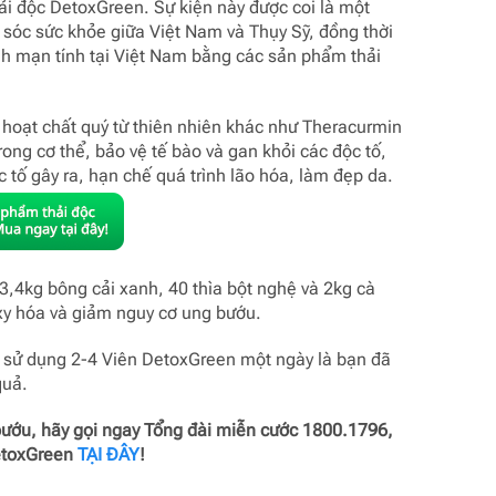
i độc DetoxGreen. Sự kiện này được coi là một
 sóc sức khỏe giữa Việt Nam và Thụy Sỹ, đồng thời
h mạn tính tại Việt Nam bằng các sản phẩm thải
 hoạt chất quý từ thiên nhiên khác như Theracurmin
trong cơ thể, bảo vệ tế bào và gan khỏi các độc tố,
tố gây ra, hạn chế quá trình lão hóa, làm đẹp da.
,4kg bông cải xanh, 40 thìa bột nghệ và 2kg cà
xy hóa và giảm nguy cơ ung bướu.
à sử dụng 2-4 Viên DetoxGreen một ngày là bạn đã
quả.
 bướu, hãy gọi ngay Tổng đài miễn cước 1800.1796,
etoxGreen
TẠI ĐÂY
!