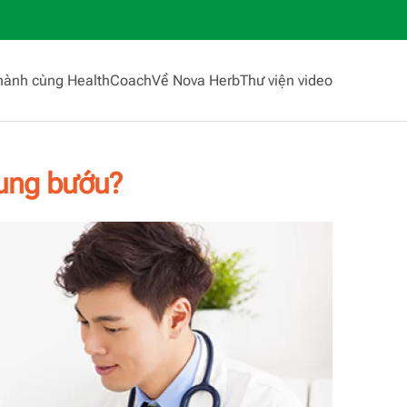
hành cùng HealthCoach
Về Nova Herb
Thư viện video
 ung bướu?