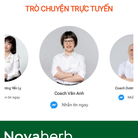
TRÒ CHUYỆN TRỰC TUYẾN
Phương Yến Ly
Coach Dương M
Coach Vân Anh
hắn tin ngay
Nhắn t
Nhắn tin ngay