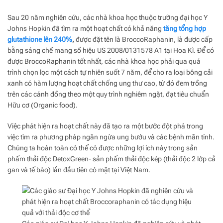
Sau 20 năm nghiên cứu, các nhà khoa học thuộc trường đại học Y
Johns Hopkin đã tìm ra một hoạt chất có khả năng
tăng tổng hợp
glutathione lên 240%
,
được đặt tên là BroccoRaphanin, là được cấp
bằng sáng chế mang số hiệu US 2008/0131578 A1 tại Hoa Kì. Để có
được BroccoRaphanin tốt nhất, các nhà khoa học phải qua quá
trình chọn lọc một cách tự nhiên suốt 7 năm, để cho ra loại bông cải
xanh có hàm lượng hoạt chất chống ung thư cao, từ đó đem trồng
trên các cánh đồng theo một quy trình nghiêm ngặt, đạt tiêu chuẩn
Hữu cơ (Organic food).
Việc phát hiện ra hoạt chất này đã tạo ra một bước đột phá trong
việc tìm ra phương pháp ngăn ngừa ung bướu và các bệnh mãn tính.
Chúng ta hoàn toàn có thể có được những lợi ích này trong sản
phẩm thải độc DetoxGreen- sản phẩm thải độc kép (thải độc 2 lớp cả
gan và tế bào) lần đầu tiên có mặt tại Việt Nam.