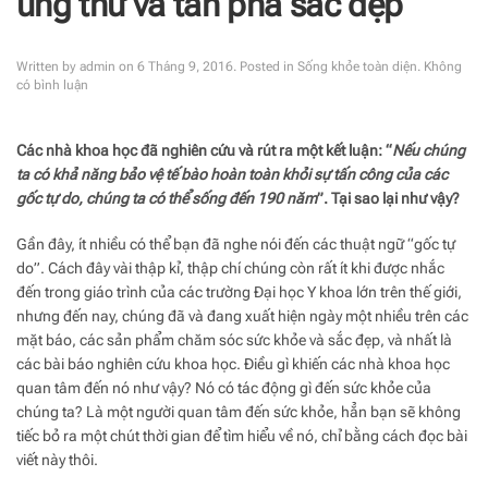
ung thư và tàn phá sắc đẹp
Written by
admin
on
6 Tháng 9, 2016
. Posted in
Sống khỏe toàn diện
.
Không
ở
có bình luận
Gốc
tự
do
Các nhà khoa học đã nghiên cứu và rút ra một kết luận: “
Nếu chúng
–
ta có khả năng bảo vệ tế bào hoàn toàn khỏi sự tấn công của các
“Kẻ
giấu
gốc tự do, chúng ta có thể sống đến 190 năm
”. Tại sao lại như vậy?
mặt”
gây
Gần đây, ít nhiều có thể bạn đã nghe nói đến các thuật ngữ “gốc tự
ung
do”. Cách đây vài thập kỉ, thập chí chúng còn rất ít khi được nhắc
thư
và
đến trong giáo trình của các trường Đại học Y khoa lớn trên thế giới,
tàn
nhưng đến nay, chúng đã và đang xuất hiện ngày một nhiều trên các
phá
mặt báo, các sản phẩm chăm sóc sức khỏe và sắc đẹp, và nhất là
sắc
đẹp
các bài báo nghiên cứu khoa học. Điều gì khiến các nhà khoa học
quan tâm đến nó như vậy? Nó có tác động gì đến sức khỏe của
chúng ta? Là một người quan tâm đến sức khỏe, hẳn bạn sẽ không
tiếc bỏ ra một chút thời gian để tìm hiểu về nó, chỉ bằng cách đọc bài
viết này thôi.