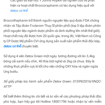
Các giáo sư Đại học Y Johns Hopkin đã nghiên cứu và phát
hiện ra hoạt chất Broccoraphanin có tác dụng hiệu quả với
detox cơ thể
BroccoRaphanin trở thành nguồn nguyên liệu quý được FDA chứng
nhận và Tập đoàn Frutarom Thụy Sĩ phân phối (top 5 tập đoàn phân
phối nguyên liệu ngành dược phẩm và dinh dưỡng lớn nhất thế giới).
Hoạt chất này đã được hơn 20 quốc gia, trong đó, Việt Nam có Công
ty CP Dược Mỹ phẩm CVI ứng dụng sản xuất sản phẩm thải độc kép,
detox cơ thể
chuyên biệt.
Sử dụng 4 viên Detox Green một ngày tương đương với ăn 3,4kg
bông cải xanh nấu chín, 40 thìa bột nghệ và 2kg cà chua. Đây là
những thực phẩm cực kì tốt cho việc chống OXY hóa và ngăn ngừa
Ung bướu.
Số giấy phép lưu hành sản phẩm Detox Green: 01599/2016/XNQC-
ATTP
Để biết thêm thông tin chi tiết và tư vấn về các phương pháp thải độc
phù hợp, bạn hãy gọi tới Hotline 18001796 hoặc nhận tư vấn miễn