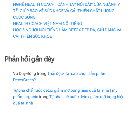
NGHỀ HEALTH COACH: ‘CÁNH TAY NỐI DÀI” CỦA NGÀNH Y
TẾ, GIÚP BẢO VỆ SỨC KHỎE VÀ CẢI THIỆN CHẤT LƯỢNG
CUỘC SỐNG
HEALTH COACH VIỆT NAM NỔI TIẾNG
HỌC 5 NGƯỜI NỔI TIẾNG LÀM DETOX ĐẸP DA, GIỮ DÁNG VÀ
CẢI THIỆN SỨC KHỎE
Phản hồi gần đây
Vũ Duy Đông
trong
Thải độc- Tại sao chọn sản phẩm
DetoxGreen?
Tự pha chế nước detox giảm mỡ bụng hiệu quả tại nhà | mỹ
phẩm organic
trong
Tự pha chế nước detox giảm mỡ bụng hiệu
quả tại nhà