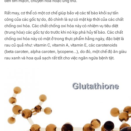
đến tim mạch, chuyển hóa hoặc ung thư.
Rất may, cơ thể có một cơ chế giúp bảo vệ các tế bào khỏi sự tấn
công của các gốc tự do, đó chính là sự có mặt kịp thời của các chất
chống oxi hóa. Các chất chống oxi hóa này có nhiệm vụ tiêu diệt
(trung hòa) các gốc tự do trước khi nó kịp phá hủy tế bào. Các chất
chống oxi hóa này có mặt ở trong thực phẩm hằng ngày, đặc biệt là
rau củ quả như: vitamin C, vitamin A, vitamin E, các carotenoids
(beta caroten, alpha caroten, lycopene…), do đó, một chế độ ăn giàu
rau xanh và hoa quả sạch rất tốt cho việc ngăn ngừa bệnh tật.