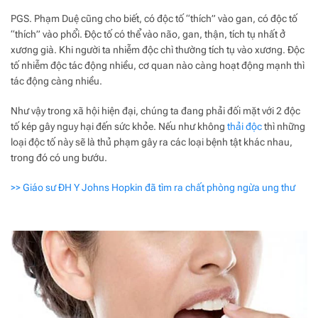
PGS. Phạm Duệ cũng cho biết, có độc tố “thích” vào gan, có độc tố
“thích” vào phổi. Độc tố có thể vào não, gan, thận, tích tụ nhất ở
xương già. Khi người ta nhiễm độc chì thường tích tụ vào xương. Độc
tố nhiễm độc tác động nhiều, cơ quan nào càng hoạt động mạnh thì
tác động càng nhiều.
Như vậy trong xã hội hiện đại, chúng ta đang phải đối mặt với 2 độc
tố kép gây nguy hại đến sức khỏe. Nếu như không
thải độc
thì những
loại độc tố này sẽ là thủ phạm gây ra các loại bệnh tật khác nhau,
trong đó có ung bướu.
>> Giáo sư ĐH Y Johns Hopkin đã tìm ra chất phòng ngừa ung thư