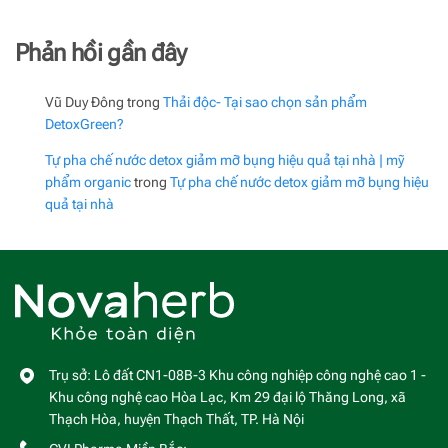
Phản hồi gần đây
Vũ Duy Đông
trong
Thải độc- Tại sao chọn sản phẩm
DetoxGreen?
Tự pha chế nước detox giảm mỡ bụng hiệu quả tại nhà | mỹ
phẩm organic
trong
Tự pha chế nước detox giảm mỡ bụng hiệu
quả tại nhà
Trụ sở: Lô đất CN1-08B-3 Khu công nghiệp công nghệ cao 1 -
Khu công nghệ cao Hòa Lạc, Km 29 đại lộ Thăng Long, xã
Thạch Hòa, huyện Thạch Thất, TP. Hà Nội