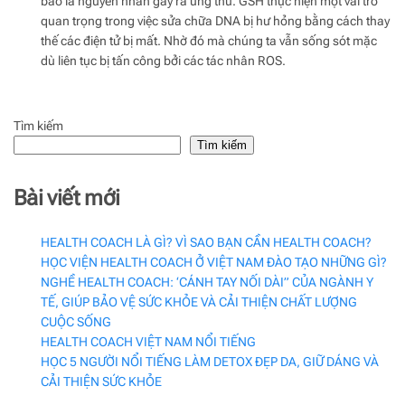
bào là nguyên nhân gây ra ung thư. GSH thực hiện một vai trò
quan trọng trong việc sửa chữa DNA bị hư hỏng bằng cách thay
thế các điện tử bị mất. Nhờ đó mà chúng ta vẫn sống sót mặc
dù liên tục bị tấn công bởi các tác nhân ROS.
Tìm kiếm
Tìm kiếm
Bài viết mới
HEALTH COACH LÀ GÌ? VÌ SAO BẠN CẦN HEALTH COACH?
HỌC VIỆN HEALTH COACH Ở VIỆT NAM ĐÀO TẠO NHỮNG GÌ?
NGHỀ HEALTH COACH: ‘CÁNH TAY NỐI DÀI” CỦA NGÀNH Y
TẾ, GIÚP BẢO VỆ SỨC KHỎE VÀ CẢI THIỆN CHẤT LƯỢNG
CUỘC SỐNG
HEALTH COACH VIỆT NAM NỔI TIẾNG
HỌC 5 NGƯỜI NỔI TIẾNG LÀM DETOX ĐẸP DA, GIỮ DÁNG VÀ
CẢI THIỆN SỨC KHỎE