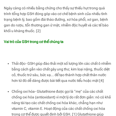
Ngày càng có nhiều bằng chứng cho thấy sự thiếu hụt trong quá
trình tổng hợp GSH đóng góp vào cơ chế bệnh sinh của nhiều tình
trạng bệnh lý, bao gồm đái tháo đường, xơ hóa phổi, xơ gan, bệnh
gan do rượu, tổn thương gan ứ mật, nhiễm độc huyết và các tế bào
khối u kháng thuốc. [2]
Vai trò của GSH trong cơ thể chúng ta
Thải độc- GSH giúp đào thải một số lượng lớn các chất ô nhiễm
bằng cách gắn vào chất gây ung thư, kim loại nặng, thuốc diệt
cỏ, thuốc trừ sâu, bức xạ… để tạo thành hợp chất thân nước
hơn từ đó dễ dàng được bài tiết qua nước tiểu hoặc mật [4]
Chống oxi hóa- Glutathione được gọi là “mẹ” của các chất
chống oxi hóa (antioxidant) vì một lý do rất đơn giản: nó có khả
năng tái tạo các chất chống oxi hóa khác, chẳng hạn như
vitamin C, vitamin E. Hoạt động của các chất chống oxi hóa
trong cơ thể được quyết định bởi GSH. [1] Glutathione giúp