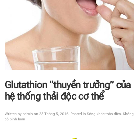
Glutathion “thuyền trưởng” của
hệ thống thải độc cơ thể
Written by
admin
on
23 Tháng 5, 2016
. Posted in
Sống khỏe toàn diện
.
Không
ở
có bình luận
Glutathion
“thuyền
trưởng”