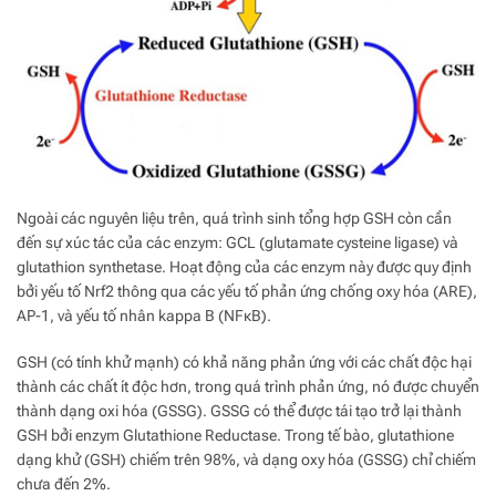
Ngoài các nguyên liệu trên, quá trình sinh tổng hợp GSH còn cần
đến sự xúc tác của các enzym: GCL (glutamate cysteine ligase) và
glutathion synthetase. Hoạt động của các enzym này được quy định
bởi yếu tố Nrf2 thông qua các yếu tố phản ứng chống oxy hóa (ARE),
AP-1, và yếu tố nhân kappa B (NFκB).
GSH (có tính khử mạnh) có khả năng phản ứng với các chất độc hại
thành các chất ít độc hơn, trong quá trình phản ứng, nó được chuyển
thành dạng oxi hóa (GSSG). GSSG có thể được tái tạo trở lại thành
GSH bởi enzym Glutathione Reductase. Trong tế bào, glutathione
dạng khử (GSH) chiếm trên 98%, và dạng oxy hóa (GSSG) chỉ chiếm
chưa đến 2%.