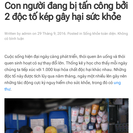
Con người đang bị tấn công bởi
2 độc tố kép gây hại sức khỏe
Written by
admin
on
29 Tháng 9, 2016
. Posted in
Sống khỏe toàn diện
.
Không
ở
có bình luận
Con
người
đang
Cuộc sống hiện đại ngày càng phát triển, thói quen ăn uống và thói
bị
quen sinh hoạt có sự thay đổi lớn. Thống kê y học cho thấy mỗi ngày
tấn
công
chúng ta tiếp xúc với 1.000 loại hóa chất độc hại khác nhau. Những
bởi
độc tố này được tích lũy qua năm tháng, ngày một nhiều lên gây nên
2
những tác động cực kỳ nguy hiểm cho sức khỏe, trong đó có
ung
độc
thư
.
tố
kép
gây
hại
sức
khỏe