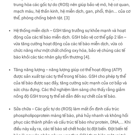
trung hòa các gốc tự do (ROS) nên giúp bảo vệ mô, hệ cơ quan,
mạch máu, hệ thần kinh, hệ miễn dịch, gan, phổi, thận… của cơ
thể, phòng chống bệnh tật. [3]
Hệ thống miễn dịch – GSH tăng trưởng sự khỏe mạnh và hoạt
động của các tế bào miễn dịch. GSH bảo vệ cơ thể gấp 2 lần –
vừa tăng cường hoạt động của các tế bào miễn dịch, vừa có
chức năng như một chất chống oxy hóa, bảo vệ chúng các tế
bào khỏi các tác nhân gây tổn thương [4].
Tăng năng lượng – năng lượng giúp cơ thể hoạt động (ATP)
được sản xuất tại các ty thể trong tế bào. GSH cho phép ty thể
của tế bào được sạc đầy, tăng cường sức mạnh của cơ bắp và
sức chịu đựng. Các thử nghiệm lâm sàng cho thấy rằng giảm
nồng độ GSH trong ty thể sẽ dẫn đến sự chết của tế bào.
Sửa chữa – Các gốc tự do (ROS) làm mất ổn định cấu trúc
phospholipoprotein màng tế bào, phá hủy nhanh và không hồi
phục các thành phần và cấu trúc tế bào như protein, DNA,… Khi
điều này xảy ra, các tế bào sẽ chết hoặc bị đột biến. Đột biến tế