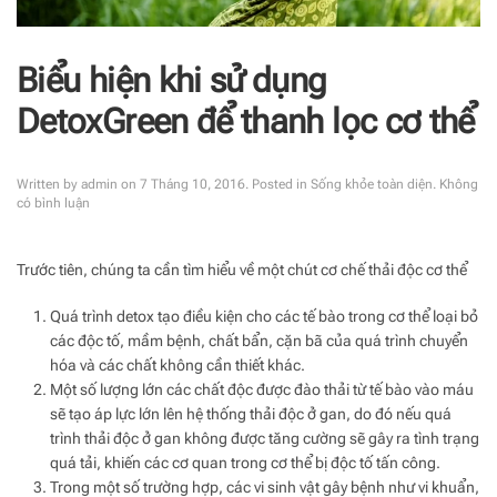
Biểu hiện khi sử dụng
DetoxGreen để thanh lọc cơ thể
Written by
admin
on
7 Tháng 10, 2016
. Posted in
Sống khỏe toàn diện
.
Không
ở
có bình luận
Biểu
hiện
khi
Trước tiên, chúng ta cần tìm hiểu về một chút cơ chế thải độc cơ thể
sử
dụng
Quá trình detox tạo điều kiện cho các tế bào trong cơ thể loại bỏ
DetoxGreen
để
các độc tố, mầm bệnh, chất bẩn, cặn bã của quá trình chuyển
thanh
hóa và các chất không cần thiết khác.
lọc
Một số lượng lớn các chất độc được đào thải từ tế bào vào máu
cơ
thể
sẽ tạo áp lực lớn lên hệ thống thải độc ở gan, do đó nếu quá
trình thải độc ở gan không được tăng cường sẽ gây ra tình trạng
quá tải, khiến các cơ quan trong cơ thể bị độc tố tấn công.
Trong một số trường hợp, các vi sinh vật gây bệnh như vi khuẩn,