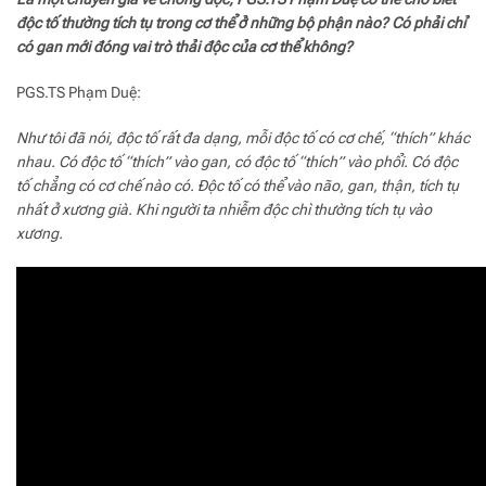
độc tố thường tích tụ trong cơ thể ở những bộ phận nào? Có phải chỉ
có gan mới đóng vai trò thải độc của cơ thể không?
PGS.TS Phạm Duệ:
Như tôi đã nói, độc tố rất đa dạng, mỗi độc tố có cơ chế, “thích” khác
nhau. Có độc tố “thích” vào gan, có độc tố “thích” vào phổi. Có độc
tố chẳng có cơ chế nào có. Độc tố có thể vào não, gan, thận, tích tụ
nhất ở xương già. Khi người ta nhiễm độc chì thường tích tụ vào
xương.