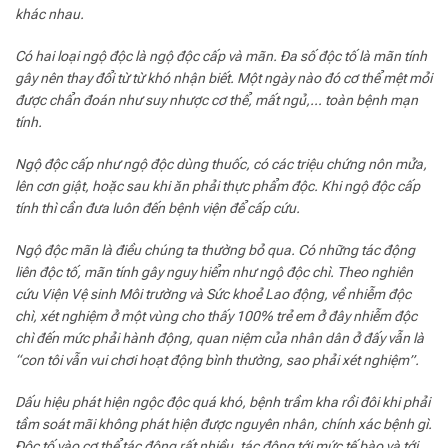
khác nhau.
Có hai loại ngộ độc là ngộ độc cấp và mãn. Đa số độc tố là mãn tính
gây nên thay đổi từ từ khó nhận biết. Một ngày nào đó cơ thể mệt mỏi
được chẩn đoán như suy nhược cơ thể, mất ngủ,… toàn bệnh mạn
tính.
Ngộ độc cấp như ngộ độc dùng thuốc, có các triệu chứng nôn mửa,
lên cơn giật, hoặc sau khi ăn phải thực phẩm độc. Khi ngộ độc cấp
tính thì cần đưa luôn đến bệnh viện để cấp cứu.
Ngộ độc mãn là điều chúng ta thường bỏ qua. Có những tác động
liên độc tố, mãn tính gây nguy hiểm như ngộ độc chì. Theo nghiên
cứu Viện Vệ sinh Môi trường và Sức khoẻ Lao động, về nhiễm độc
chì, xét nghiệm ở một vùng cho thấy 100% trẻ em ở đây nhiễm độc
chì đến mức phải hành động, quan niệm của nhân dân ở đấy vẫn là
“con tôi vẫn vui chơi hoạt động bình thường, sao phải xét nghiệm”.
Dấu hiệu phát hiện ngộc độc quá khó, bệnh trầm kha rồi đôi khi phải
tầm soát mãi không phát hiện được nguyên nhân, chính xác bệnh gì.
Độc tố vào cơ thể tác động rất nhiều, tác động tới mức tế bào và tới