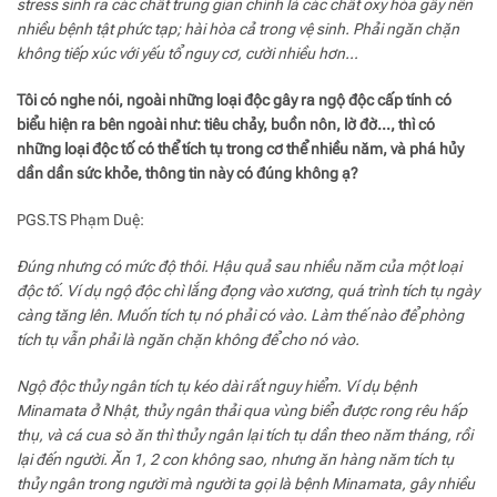
stress sinh ra các chất trung gian chính là các chất oxy hóa gây nên
nhiều bệnh tật phức tạp; hài hòa cả trong vệ sinh. Phải ngăn chặn
không tiếp xúc với yếu tổ nguy cơ, cười nhiều hơn…
Tôi có nghe nói, ngoài những loại độc gây ra ngộ độc cấp tính có
biểu hiện ra bên ngoài như: tiêu chảy, buồn nôn, lờ đờ…, thì có
những loại độc tố có thể tích tụ trong cơ thể nhiều năm, và phá hủy
dần dần sức khỏe, thông tin này có đúng không ạ?
PGS.TS Phạm Duệ:
Đúng nhưng có mức độ thôi. Hậu quả sau nhiều năm của một loại
độc tố. Ví dụ ngộ độc chì lắng đọng vào xương, quá trình tích tụ ngày
càng tăng lên. Muốn tích tụ nó phải có vào. Làm thế nào để phòng
tích tụ vẫn phải là ngăn chặn không để cho nó vào.
Ngộ độc thủy ngân tích tụ kéo dài rất nguy hiểm. Ví dụ bệnh
Minamata ở Nhật, thủy ngân thải qua vùng biển được rong rêu hấp
thụ, và cá cua sò ăn thì thủy ngân lại tích tụ dần theo năm tháng, rồi
lại đến người. Ăn 1, 2 con không sao, nhưng ăn hàng năm tích tụ
thủy ngân trong người mà người ta gọi là bệnh Minamata, gây nhiều