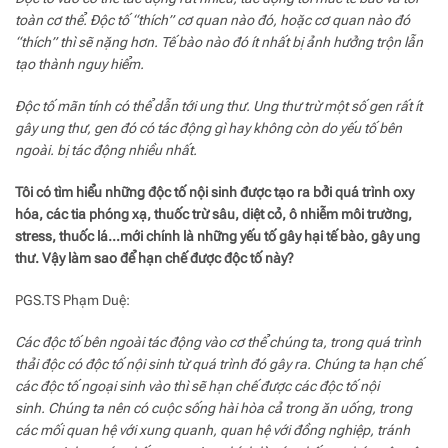
toàn cơ thể. Độc tố “thích” cơ quan nào đó, hoặc cơ quan nào đó
“thích” thì sẽ nặng hơn. Tế bào nào đó ít nhất bị ảnh hưởng trộn lẫn
tạo thành nguy hiểm.
Độc tố mãn tính có thể dẫn tới ung thư. Ung thư trừ một số gen rất ít
gây ung thư, gen đó có tác động gì hay không còn do yếu tố bên
ngoài. bị tác động nhiều nhất.
Tôi có tìm hiểu những độc tố nội sinh được tạo ra bởi quá trình oxy
hóa, các tia phóng xạ, thuốc trừ sâu, diệt cỏ, ô nhiễm môi trường,
stress, thuốc lá…mới chính là những yếu tố gây hại tế bào, gây ung
thư. Vậy làm sao để hạn chế được độc tố này?
PGS.TS Phạm Duệ:
Các độc tố bên ngoài tác động vào cơ thể chúng ta, trong quá trình
thải độc có độc tố nội sinh từ quá trình đó gây ra. Chúng ta hạn chế
các độc tố ngoại sinh vào thì sẽ hạn chế được các độc tố nội
sinh. Chúng ta nên có cuộc sống hài hòa cả trong ăn uống, trong
các mối quan hệ với xung quanh, quan hệ với đồng nghiệp, tránh