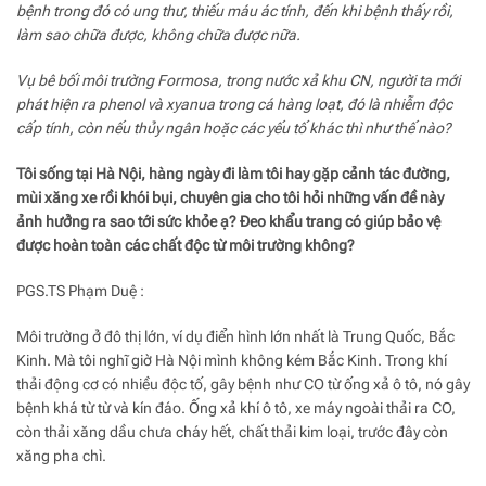
bệnh trong đó có ung thư, thiếu máu ác tính, đến khi bệnh thấy rồi,
làm sao chữa được, không chữa được nữa.
Vụ bê bối môi trường Formosa, trong nước xả khu CN, người ta mới
phát hiện ra phenol và xyanua trong cá hàng loạt, đó là nhiễm độc
cấp tính, còn nếu thủy ngân hoặc các yếu tố khác thì như thế nào?
Tôi sống tại Hà Nội, hàng ngày đi làm tôi hay gặp cảnh tác đường,
mùi xăng xe rồi khói bụi, chuyên gia cho tôi hỏi những vấn đề này
ảnh hưởng ra sao tới sức khỏe ạ? Đeo khẩu trang có giúp bảo vệ
được hoàn toàn các chất độc từ môi trường không?
PGS.TS Phạm Duệ :
Môi trường ở đô thị lớn, ví dụ điển hình lớn nhất là Trung Quốc, Bắc
Kinh. Mà tôi nghĩ giờ Hà Nội mình không kém Bắc Kinh. Trong khí
thải động cơ có nhiều độc tố, gây bệnh như CO từ ống xả ô tô, nó gây
bệnh khá từ từ và kín đáo. Ống xả khí ô tô, xe máy ngoài thải ra CO,
còn thải xăng dầu chưa cháy hết, chất thải kim loại, trước đây còn
xăng pha chì.