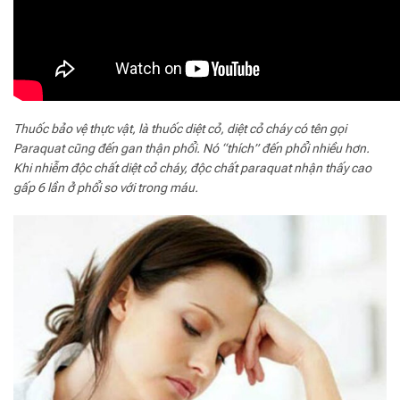
Thuốc bảo vệ thực vật, là thuốc diệt cỏ, diệt cỏ cháy có tên gọi
Paraquat cũng đến gan thận phổi. Nó “thích” đến phổi nhiều hơn.
Khi nhiễm độc chất diệt cỏ cháy, độc chất paraquat nhận thấy cao
gấp 6 lần ở phổi so với trong máu.