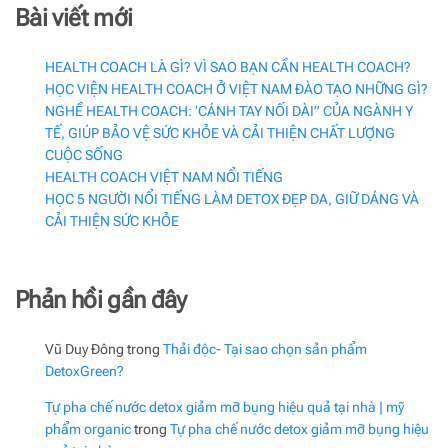
Bài viết mới
HEALTH COACH LÀ GÌ? VÌ SAO BẠN CẦN HEALTH COACH?
HỌC VIỆN HEALTH COACH Ở VIỆT NAM ĐÀO TẠO NHỮNG GÌ?
NGHỀ HEALTH COACH: ‘CÁNH TAY NỐI DÀI” CỦA NGÀNH Y
TẾ, GIÚP BẢO VỆ SỨC KHỎE VÀ CẢI THIỆN CHẤT LƯỢNG
CUỘC SỐNG
HEALTH COACH VIỆT NAM NỔI TIẾNG
HỌC 5 NGƯỜI NỔI TIẾNG LÀM DETOX ĐẸP DA, GIỮ DÁNG VÀ
CẢI THIỆN SỨC KHỎE
Phản hồi gần đây
Vũ Duy Đông
trong
Thải độc- Tại sao chọn sản phẩm
DetoxGreen?
Tự pha chế nước detox giảm mỡ bụng hiệu quả tại nhà | mỹ
phẩm organic
trong
Tự pha chế nước detox giảm mỡ bụng hiệu