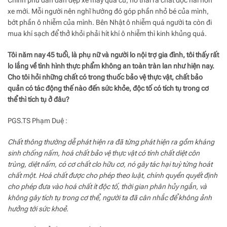
Chính phủ dần dần dẹp xe máy quá cũ, nó thải ra chất độc hải hơn
xe mới. Mỗi người nên nghĩ hướng đó góp phần nhỏ bé của mình,
bớt phần ô nhiễm của mình. Bên Nhật ô nhiễm quá người ta còn đi
mua khí sạch để thở khỏi phải hít khí ô nhiễm thì kinh khủng quá.
Tôi năm nay 45 tuổi, là phụ nữ và người lo nội trợ gia đình, tôi thấy rất
lo lắng về tình hình thực phẩm không an toàn tràn lan như hiện nay.
Cho tôi hỏi những chất có trong thuốc bảo vệ thực vật, chất bảo
quản có tác động thế nào đến sức khỏe, độc tố có tích tụ trong cơ
thể thì tích tụ ở đâu?
PGS.TS Phạm Duệ :
Chất thông thường dễ phát hiện ra đã từng phát hiện ra gồm kháng
sinh chống nấm, hoá chất bảo vệ thực vật có tính chất diệt côn
trùng, diệt nấm, có cơ chất clo hữu cơ, nó gây tác hại tuỳ từng hoát
chất một. Hoá chất được cho phép theo luật, chính quyền quyết định
cho phép đưa vào hoá chất ít độc tố, thời gian phân hủy ngắn, và
không gây tích tụ trong cơ thể, người ta đã cân nhắc để không ảnh
hưởng tới sức khoẻ.