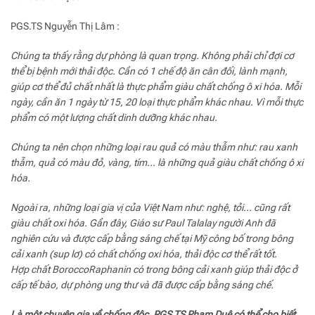
PGS.TS Nguyễn Thị Lâm :
Chúng ta thấy rằng dự phòng là quan trọng. Không phải chỉ đợi cơ
thể bị bệnh mới thải độc. Cần có 1 chế độ ăn cân đối, lành mạnh,
giúp cơ thể đủ chất nhất là thực phẩm giàu chất chống ô xi hóa. Mỗi
ngày, cần ăn 1 ngày từ 15, 20 loại thực phẩm khác nhau. Vì mỗi thực
phẩm có một lượng chất dinh dưỡng khác nhau.
Chúng ta nên chọn những loại rau quả có màu thẫm như: rau xanh
thẫm, quả có màu đỏ, vàng, tím… là những quả giàu chất chống ô xi
hóa.
Ngoài ra, những loại gia vị của Việt Nam như: nghệ, tỏi… cũng rất
giàu chất oxi hóa. Gần đây, Giáo sư Paul Talalay người Anh đã
nghiên cứu và được cấp bằng sáng chế tại Mỹ công bố trong bông
cải xanh (sup lơ) có chất chống oxi hóa, thải độc cơ thể rất tốt.
Hợp chất BoroccoRaphanin có trong bông cải xanh giúp thải độc ở
cấp tế bào, dự phòng ung thư và đã được cấp bằng sáng chế.
Là một chuyên gia về chống độc, PGS.TS Phạm Duệ có thể cho biết