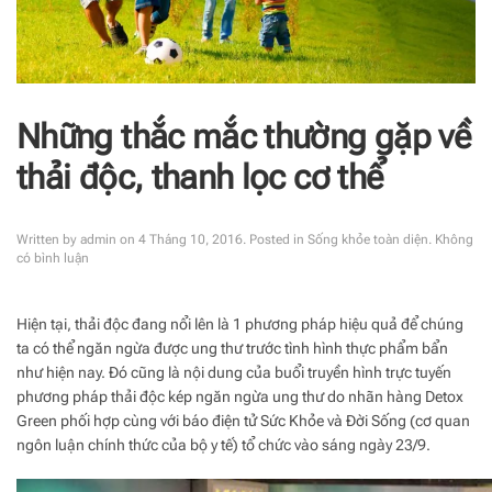
Những thắc mắc thường gặp về
thải độc, thanh lọc cơ thể
Written by
admin
on
4 Tháng 10, 2016
. Posted in
Sống khỏe toàn diện
.
Không
ở
có bình luận
Những
thắc
mắc
Hiện tại, thải độc đang nổi lên là 1 phương pháp hiệu quả để chúng
thường
ta có thể ngăn ngừa được ung thư trước tình hình thực phẩm bẩn
gặp
về
như hiện nay. Đó cũng là nội dung của buổi truyền hình trực tuyến
thải
phương pháp thải độc kép ngăn ngừa ung thư do nhãn hàng Detox
độc,
Green phối hợp cùng với báo điện tử Sức Khỏe và Đời Sống (cơ quan
thanh
ngôn luận chính thức của bộ y tế) tổ chức vào sáng ngày 23/9.
lọc
cơ
thể