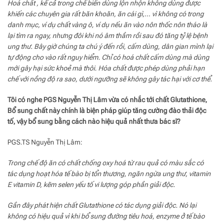
Hoá chất , kể cả trong chế biến dùng lộn nhộn không dùng được
khiến các chuyên gia rất băn khoăn, ăn cái gì,… vì không có trong
danh mục, ví dụ chất vàng ô, ví dụ nếu ăn vào nôn thốc nôn tháo là
lại tìm ra ngay, nhưng đôi khi nó âm thầm rồi sau đó tăng tỷ lệ bệnh
ung thư. Bây giờ chúng ta chú ý đến rồi, cấm dùng, dân gian mình lại
tự động cho vào rất nguy hiểm. Chỉ có hoá chất cấm dùng mà dùng
mới gây hại sức khoẻ mà thôi. Hóa chất được phép dùng phải hạn
chế với nồng độ ra sao, dưới ngưỡng sẽ không gây tác hại với cơ thể.
Tôi có nghe PGS Nguyễn Thị Lâm vừa có nhắc tới chất Glutathione,
Bổ sung chất này chính là biện pháp giúp tăng cường đào thải độc
tố, vậy bổ sung bằng cách nào hiệu quả nhất thưa bác sĩ?
PGS.TS Nguyễn Thị Lâm:
Trong chế độ ăn có chất chống oxy hoá từ rau quả có màu sắc có
tác dụng hoạt hóa tế bào bị tổn thương, ngăn ngừa ung thư, vitamin
E vitamin D, kẽm selen yếu tố vi lượng góp phần giải độc.
Gần đây phát hiện chất Glutathione có tác dụng giải độc. Nó lại
không có hiệu quả vì khi bổ sung đường tiêu hoá, enzyme ở tế bào