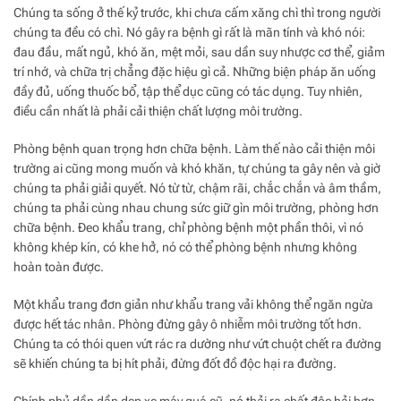
Chúng ta sống ở thế kỷ trước, khi chưa cấm xăng chì thì trong người
chúng ta đều có chì. Nó gây ra bệnh gì rất là mãn tính và khó nói:
đau đầu, mất ngủ, khó ăn, mệt mỏi, sau dần suy nhược cơ thể, giảm
trí nhớ, và chữa trị chẳng đặc hiệu gì cả. Những biện pháp ăn uống
đầy đủ, uống thuốc bổ, tập thể dục cũng có tác dụng. Tuy nhiên,
điều cần nhất là phải cải thiện chất lượng môi trường.
Phòng bệnh quan trọng hơn chữa bệnh. Làm thế nào cải thiện môi
trường ai cũng mong muốn và khó khăn, tự chúng ta gây nên và giờ
chúng ta phải giải quyết. Nó từ từ, chậm rãi, chắc chắn và âm thầm,
chúng ta phải cùng nhau chung sức giữ gìn môi trường, phòng hơn
chữa bệnh. Đeo khẩu trang, chỉ phòng bệnh một phần thôi, vì nó
không khép kín, có khe hở, nó có thể phòng bệnh nhưng không
hoàn toàn được.
Một khẩu trang đơn giản như khẩu trang vải không thể ngăn ngừa
được hết tác nhân. Phòng đừng gây ô nhiễm môi trường tốt hơn.
Chúng ta có thói quen vứt rác ra dường như vứt chuột chết ra đường
sẽ khiến chúng ta bị hít phải, đừng đốt đồ độc hại ra đường.