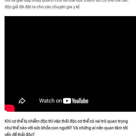
hỏi và giải đáp xoay quanh chủ đề thải độc thanh lọc cơ thể mà các
độc giả đã đặt ra cho các chuyên gia y tế.
Khi cơ thể bị nhiễm độc thì việc thải độc cơ thể có vai trò quan trọng
như thế nào với sức khỏe con người? Và những ai nên quan tâm tới
vấn đề thải độc?