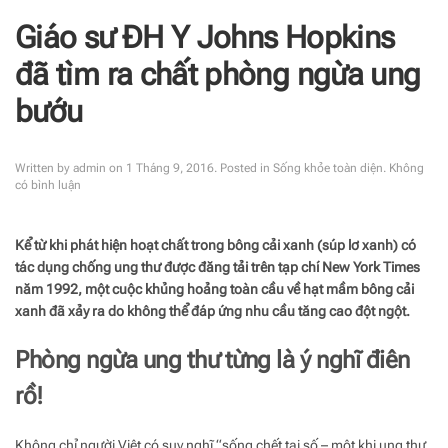
Giáo sư ĐH Y Johns Hopkins
đã tìm ra chất phòng ngừa ung
bướu
Written by
admin
on
1 Tháng 9, 2016
. Posted in
Sống khỏe toàn diện
.
Không
ở
có bình luận
Giáo
sư
ĐH
Kể từ khi phát hiện hoạt chất trong bông cải xanh (súp lơ xanh) có
Y
tác dụng chống ung thư được đăng tải trên tạp chí New York Times
Johns
Hopkins
năm 1992, một cuộc khủng hoảng toàn cầu về hạt mầm bông cải
đã
xanh đã xảy ra do không thể đáp ứng nhu cầu tăng cao đột ngột.
tìm
ra
Phòng ngừa ung thư từng là ý nghĩ điên
chất
phòng
ngừa
rồ!
ung
bướu
Không chỉ người Việt có suy nghĩ “sống chết tại số – một khi ung thư