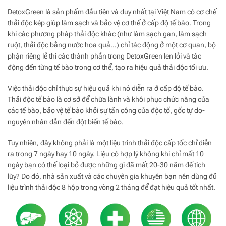
DetoxGreen là sản phẩm đầu tiên và duy nhất tại Việt Nam có cơ chế
thải độc kép giúp làm sạch và bảo vệ cơ thể ở cấp độ tế bào. Trong
khi các phương pháp thải độc khác (như làm sạch gan, làm sạch
ruột, thải độc bằng nước hoa quả…) chỉ tác động ở một cơ quan, bộ
phận riêng lẻ thì các thành phần trong DetoxGreen len lỏi và tác
động đến từng tế bào trong cơ thể, tạo ra hiệu quả thải độc tối ưu.
Việc thải độc chỉ thực sự hiệu quả khi nó diễn ra ở cấp độ tế bào.
Thải độc tế bào là cơ sở để chữa lành và khôi phục chức năng của
các tế bào, bảo vệ tế bào khỏi sự tấn công của độc tố, gốc tự do-
nguyên nhân dẫn đến đột biến tế bào.
Tuy nhiên, đây không phải là một liệu trình thải độc cấp tốc chỉ diễn
ra trong 7 ngày hay 10 ngày. Liệu có hợp lý không khi chỉ mất 10
ngày bạn có thể loại bỏ được những gì đã mất 20-30 năm để tích
lũy? Do đó, nhà sản xuất và các chuyên gia khuyên bạn nên dùng đủ
liệu trình thải độc 8 hộp trong vòng 2 tháng để đạt hiệu quả tốt nhất.