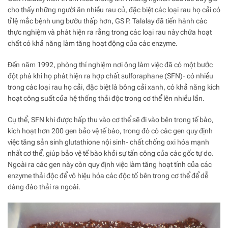
cho thấy những người ăn nhiều rau củ, đặc biệt các loại rau họ cải có
tỉ lệ mắc bệnh ung bướu thấp hơn, GS P. Talalay đã tiến hành các
thực nghiệm và phát hiện ra rằng trong các loại rau này chứa hoạt
chất có khả năng làm tăng hoạt động của các enzyme.
Đến năm 1992, phòng thí nghiệm nơi ông làm việc đã có một bước
đột phá khi họ phát hiện ra hợp chất sulforaphane (SFN)- có nhiều
trong các loại rau họ cải, đặc biệt là bông cải xanh, có khả năng kích
hoạt công suất của hệ thống thải độc trong cơ thể lên nhiều lần.
Cụ thể, SFN khi được hấp thu vào cơ thể sẽ đi vào bên trong tế bào,
kích hoạt hơn 200 gen bảo vệ tế bào, trong đó có các gen quy định
việc tăng sản sinh glutathione nội sinh- chất chống oxi hóa mạnh
nhất cơ thể, giúp bảo vệ tế bào khỏi sự tấn công của các gốc tự do.
Ngoài ra các gen này còn quy định việc làm tăng hoạt tính của các
enzyme thải độc để vô hiệu hóa các độc tố bên trong cơ thể để dễ
dàng đào thải ra ngoài.