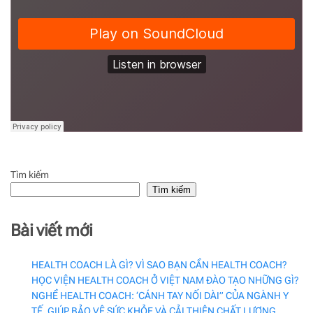
Tìm kiếm
Tìm kiếm
Bài viết mới
HEALTH COACH LÀ GÌ? VÌ SAO BẠN CẦN HEALTH COACH?
HỌC VIỆN HEALTH COACH Ở VIỆT NAM ĐÀO TẠO NHỮNG GÌ?
NGHỀ HEALTH COACH: ‘CÁNH TAY NỐI DÀI” CỦA NGÀNH Y
TẾ, GIÚP BẢO VỆ SỨC KHỎE VÀ CẢI THIỆN CHẤT LƯỢNG