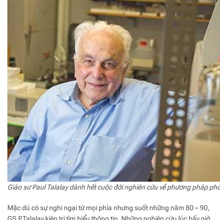
Giáo sư Paul Talalay dành hết cuộc đời nghiên cứu về phương pháp p
Mặc dù có sự nghi ngại từ mọi phía nhưng suốt những năm 80 – 90,
GS.P.Talalay kiên trì tìm hiểu thông tin. Những nghiên cứu lúc bấy giờ