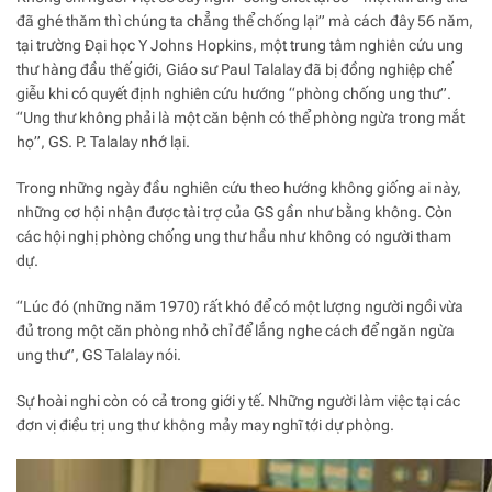
đã ghé thăm thì chúng ta chẳng thể chống lại” mà cách đây 56 năm,
tại trường Đại học Y Johns Hopkins, một trung tâm nghiên cứu ung
thư hàng đầu thế giới, Giáo sư Paul Talalay đã bị đồng nghiệp chế
giễu khi có quyết định nghiên cứu hướng “phòng chống ung thư”.
“Ung thư không phải là một căn bệnh có thể phòng ngừa trong mắt
họ”, GS. P. Talalay nhớ lại.
Trong những ngày đầu nghiên cứu theo hướng không giống ai này,
những cơ hội nhận được tài trợ của GS gần như bằng không. Còn
các hội nghị phòng chống ung thư hầu như không có người tham
dự.
“Lúc đó (những năm 1970) rất khó để có một lượng người ngồi vừa
đủ trong một căn phòng nhỏ chỉ để lắng nghe cách để ngăn ngừa
ung thư”, GS Talalay nói.
Sự hoài nghi còn có cả trong giới y tế. Những người làm việc tại các
đơn vị điều trị ung thư không mảy may nghĩ tới dự phòng.