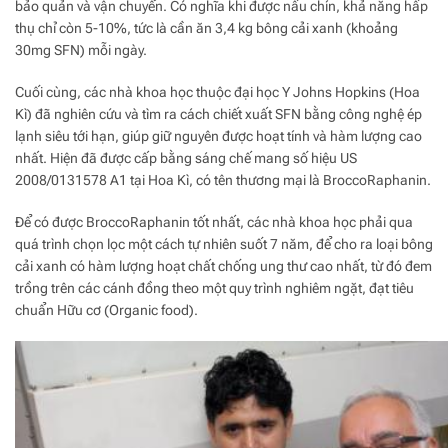
bảo quản và vận chuyển. Có nghĩa khi được nấu chín, khả năng hấp
thụ chỉ còn 5-10%, tức là cần ăn 3,4 kg bông cải xanh (khoảng
30mg SFN) mỗi ngày.
Cuối cùng, các nhà khoa học thuộc đại học Y Johns Hopkins (Hoa
Kì) đã nghiên cứu và tìm ra cách chiết xuất SFN bằng công nghệ ép
lạnh siêu tới hạn, giúp giữ nguyên được hoạt tính và hàm lượng cao
nhất. Hiện đã được cấp bằng sáng chế mang số hiệu US
2008/0131578 A1 tại Hoa Kì, có tên thương mại là BroccoRaphanin.
Để có được BroccoRaphanin tốt nhất, các nhà khoa học phải qua
quá trình chọn lọc một cách tự nhiên suốt 7 năm, để cho ra loại bông
cải xanh có hàm lượng hoạt chất chống ung thư cao nhất, từ đó đem
trồng trên các cánh đồng theo một quy trình nghiêm ngặt, đạt tiêu
chuẩn Hữu cơ (Organic food).