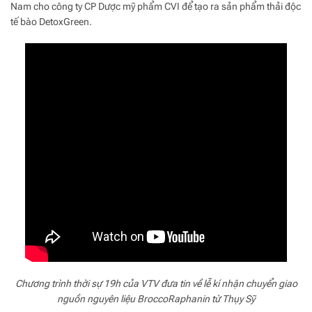
Nam cho công ty CP Dược mỹ phẩm CVI để tạo ra sản phẩm thải độc
tế bào DetoxGreen.
Chương trình thời sự 19h của VTV đưa tin về lễ kí nhận chuyển giao
nguồn nguyên liệu BroccoRaphanin từ Thụy Sỹ