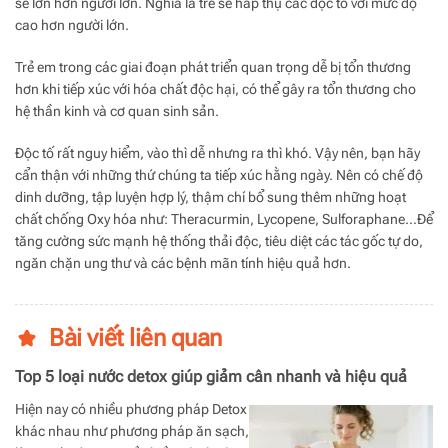
sẽ lớn hơn người lớn. Nghĩa là trẻ sẽ hấp thụ các độc tố với mức độ
cao hơn người lớn.
Trẻ em trong các giai đoạn phát triển quan trọng dễ bị tổn thương
hơn khi tiếp xúc với hóa chất độc hại, có thể gây ra tổn thương cho
hệ thần kinh và cơ quan sinh sản.
Độc tố rất nguy hiểm, vào thì dễ nhưng ra thì khó. Vậy nên, bạn hãy
cẩn thận với những thứ chúng ta tiếp xúc hằng ngày. Nên có chế độ
dinh dưỡng, tập luyện hợp lý, thậm chí bổ sung thêm những hoạt
chất chống Oxy hóa như: Theracurmin, Lycopene, Sulforaphane…Để
tăng cường sức mạnh hệ thống thải độc, tiêu diệt các tác gốc tự do,
ngăn chặn ung thư và các bệnh mãn tính hiệu quả hơn.
Bài viết liên quan
Top 5 loại nước detox giúp giảm cân nhanh và hiệu quả
Hiện nay có nhiều phương pháp Detox
khác nhau như phương pháp ăn sạch,