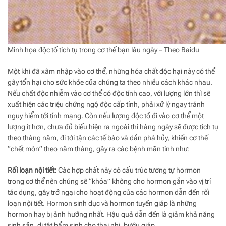
Minh họa độc tố tích tụ trong cơ thể bạn lâu ngày – Theo Baidu
Một khi đã xâm nhập vào cơ thể, những hóa chất độc hại này có thể
gây tổn hại cho sức khỏe của chúng ta theo nhiều cách khác nhau.
Nếu chất độc nhiễm vào cơ thể có độc tính cao, với lượng lớn thì sẽ
xuất hiện các triệu chứng ngộ độc cấp tính, phải xử lý ngay tránh
nguy hiểm tới tính mạng. Còn nếu lượng độc tố đi vào cơ thể một
lượng ít hơn, chưa đủ biểu hiện ra ngoài thì hàng ngày sẽ được tích tụ
theo tháng năm, đi tới tận các tế bào và dần phá hủy, khiến cơ thể
“chết mòn” theo năm tháng, gây ra các bệnh mãn tính như:
Rối loạn nội tiết:
Các hợp chất này có cấu trúc tương tự hormon
trong cơ thể nên chúng sẽ “khóa” không cho hormon gắn vào vị trí
tác dụng, gây trở ngại cho hoạt động của các hormon dẫn đến rối
loạn nội tiết. Hormon sinh dục và hormon tuyến giáp là những
hormon hay bị ảnh hưởng nhất. Hậu quả dẫn đến là giảm khả năng
sinh sản, dị tật bẩm sinh cho thai nhi, bướu giáp,…