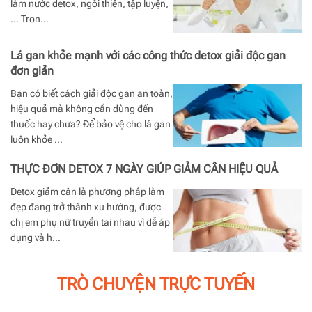
làm nước detox, ngồi thiền, tập luyện,
… Tron…
Lá gan khỏe mạnh với các công thức detox giải độc gan
đơn giản
Bạn có biết cách giải độc gan an toàn,
hiệu quả mà không cần dùng đến
thuốc hay chưa? Để bảo vệ cho lá gan
luôn khỏe …
THỰC ĐƠN DETOX 7 NGÀY GIÚP GIẢM CÂN HIỆU QUẢ
Detox giảm cân là phương pháp làm
đẹp đang trở thành xu hướng, được
chị em phụ nữ truyền tai nhau vì dễ áp
dụng và h…
TRÒ CHUYỆN TRỰC TUYẾN