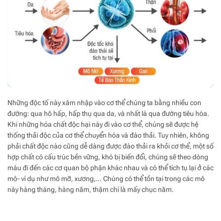
Những độc tố này xâm nhập vào cơ thể chúng ta bằng nhiều con
đường: qua hô hấp, hấp thụ qua da, và nhất là qua đường tiêu hóa.
Khi những hóa chất độc hại này đi vào cơ thể, chúng sẽ được hệ
thống thải độc của cơ thể chuyển hóa và đào thải. Tuy nhiên, không
phải chất độc nào cũng dễ dàng được đào thải ra khỏi cơ thể, một số
hợp chất có cấu trúc bền vững, khó bị biến đổi, chúng sẽ theo dòng
máu đi đến các cơ quan bộ phận khác nhau và có thể tích tụ lại ở các
mô- ví dụ như mô mỡ, xương,… Chúng có thể tồn tại trong các mô
này hàng tháng, hàng năm, thậm chí là mấy chục năm.